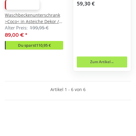
59,30 €
ABVERKAUF
Waschbeckenunterschrank
>Coco< in Asteiche Dekor /
Alter Preis:
199,95 €
weiss - 79x63x38 (BxHxT)
89,00 €
*
Du sparst
110,95 €
Zum Artikel
Artikel 1 - 6 von 6