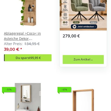
Ablageregal >Coco< in
279,00 €
Asteiche Dekor,
Alter Preis:
134,95 €
Holzwerkstoff - 40x90x16cm
(BxHxT)
39,00 €
*
Du sparst
95,95 €
Zum Artikel
- 51%
- 61%