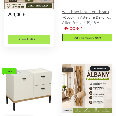
Waschbeckenunterschrank
299,00 €
>Coco< in Asteiche Dekor /
Alter Preis:
339,95 €
pine green - 119x63x38
(BxHxT)
139,00 €
*
Du sparst
200,95 €
Zum Artikel
GESPONSERT
- 55%