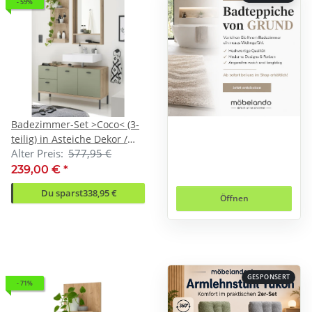
- 59%
Badezimmer-Set >Coco< (3-
teilig) in Asteiche Dekor /
Alter Preis:
577,95 €
pine green - 119x200x38
(BxHxT)
239,00 €
*
Du sparst
338,95 €
Öffnen
GESPONSERT
- 71%