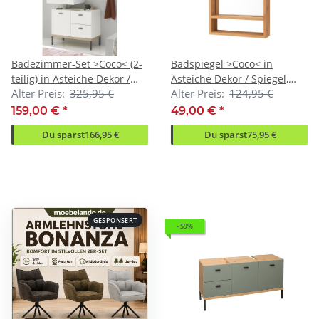
Badezimmer-Set >Coco< (2-
Badspiegel >Coco< in
teilig) in Asteiche Dekor /
Asteiche Dekor / Spiegel,
Alter Preis:
325,95 €
Alter Preis:
124,95 €
weiss - 79x200x38 (BxHxT)
Holzwerkstoff - 52x85x11
(BxHxT)
159,00 €
*
49,00 €
*
Du sparst
166,95 €
Du sparst
75,95 €
GESPONSERT
- 59%