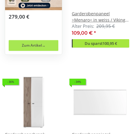
Garderobenpaneel
279,00 €
>Menaro< in weiss / Viking
Alter Preis:
209,95 €
Oak Dekor - 90x112x29
(BxHxT)
109,00 €
*
Du sparst
100,95 €
Zum Artikel
- 36%
- 34%