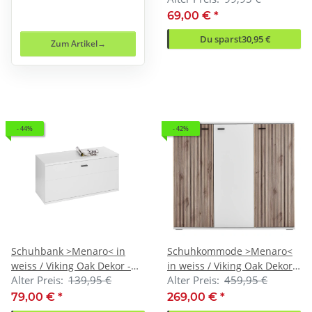
(BxHxT)
69,00 €
*
Du sparst
30,95 €
Zum Artikel
- 44%
- 42%
Schuhbank >Menaro< in
Schuhkommode >Menaro<
weiss / Viking Oak Dekor -
in weiss / Viking Oak Dekor -
Alter Preis:
139,95 €
Alter Preis:
459,95 €
90x44x37 (BxHxT)
132x118x37 (BxHxT)
79,00 €
*
269,00 €
*