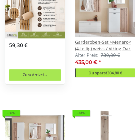
Garderoben-Set >Menaro<
59,30 €
(4-teilig) weiss / Viking Oak
Alter Preis:
739,80 €
Dekor - 185x198x37 (BxHxT)
435,00 €
*
Du sparst
304,80 €
Zum Artikel
- 39%
- 44%