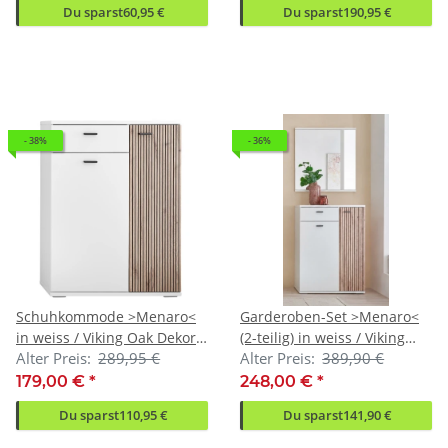
Du sparst
60,95 €
Du sparst
190,95 €
- 38%
- 36%
Schuhkommode >Menaro<
Garderoben-Set >Menaro<
in weiss / Viking Oak Dekor -
(2-teilig) in weiss / Viking
Alter Preis:
289,95 €
Alter Preis:
389,90 €
75x102x37 (BxHxT)
Oak Dekor - 75x198x37
(BxHxT)
179,00 €
*
248,00 €
*
Du sparst
110,95 €
Du sparst
141,90 €