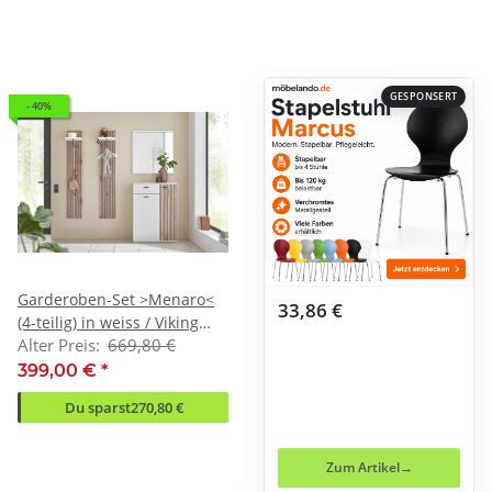
GESPONSERT
- 40%
Garderoben-Set >Menaro<
33,86 €
(4-teilig) in weiss / Viking
Alter Preis:
669,80 €
Oak Dekor - 155x198x37
(BxHxT)
399,00 €
*
Du sparst
270,80 €
Zum Artikel