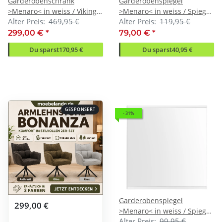
Garderobenschrank
Garderobenspiegel
>Menaro< in weiss / Viking
>Menaro< in weiss / Spiegel
Alter Preis:
469,95 €
Alter Preis:
119,95 €
Oak Dekor - 75x198x37
- 132x64x3 (BxHxT)
(BxHxT)
299,00 €
*
79,00 €
*
Du sparst
170,95 €
Du sparst
40,95 €
GESPONSERT
- 31%
Garderobenspiegel
299,00 €
>Menaro< in weiss / Spiegel,
Alter Preis:
99,95 €
Holzwerkstoff - 75x78x3cm