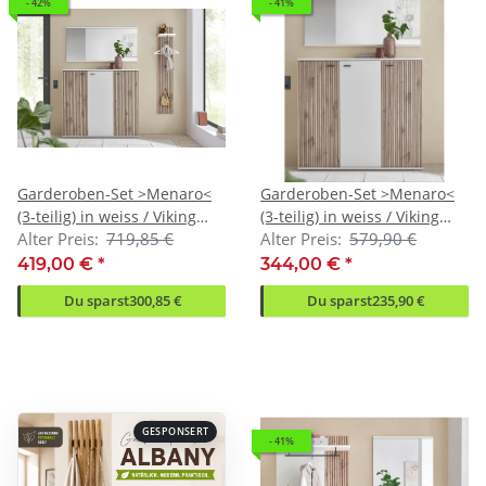
- 42%
- 41%
Garderoben-Set >Menaro<
Garderoben-Set >Menaro<
(3-teilig) in weiss / Viking
(3-teilig) in weiss / Viking
Alter Preis:
719,85 €
Alter Preis:
579,90 €
Oak Dekor - 172x198x37
Oak Dekor - 172x198x37
(BxHxT)
(BxHxT)
419,00 €
*
344,00 €
*
Du sparst
300,85 €
Du sparst
235,90 €
GESPONSERT
- 41%