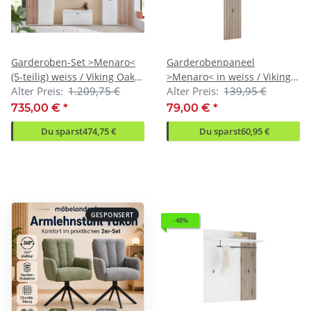
Garderoben-Set >Menaro<
Garderobenpaneel
(5-teilig) weiss / Viking Oak
>Menaro< in weiss / Viking
Alter Preis:
1.209,75 €
Alter Preis:
139,95 €
Dekor - 260x198x37 (BxHxT)
Oak Dekor - 30x160x25
(BxHxT)
735,00 €
*
79,00 €
*
Du sparst
474,75 €
Du sparst
60,95 €
GESPONSERT
- 48%