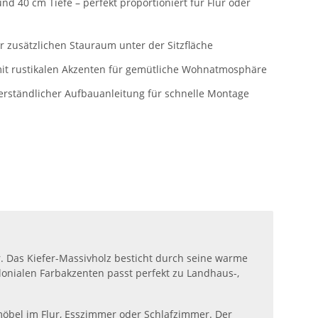
nd 40 cm Tiefe – perfekt proportioniert für Flur oder
r zusätzlichen Stauraum unter der Sitzfläche
it rustikalen Akzenten für gemütliche Wohnatmosphäre
t verständlicher Aufbauanleitung für schnelle Montage
ur. Das Kiefer-Massivholz besticht durch seine warme
olonialen Farbakzenten passt perfekt zu Landhaus-,
zmöbel im Flur, Esszimmer oder Schlafzimmer. Der