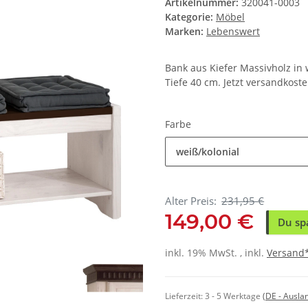
Artikelnummer:
320041-0003
Kategorie:
Möbel
Marken:
Lebenswert
Bank aus Kiefer Massivholz in 
Tiefe 40 cm. Jetzt versandkoste
Farbe
weiß/kolonial
Alter Preis:
231,95 €
149,00 €
Du sp
inkl. 19% MwSt. , inkl.
Versand
Lieferzeit:
3 - 5 Werktage
(DE - Ausla