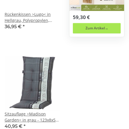
Rückenkissen >Lugo< in
59,30 €
Hellgrau, Polypropylen,
Polyester - 61x8x42cm
36,95 €
*
Zum Artikel
(BxHxT)
Sitzauflage >Madison
Garden< in grau - 123x8x50
(BxHxT)
40,95 €
*