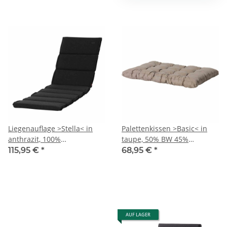
Liegenauflage >Stella< in
Palettenkissen >Basic< in
anthrazit, 100%
taupe, 50% BW 45%
Polypropylen - 200x6x58cm
Polyester - 80x10x120cm
115,95 €
*
68,95 €
*
(BxHxT)
(BxHxT)
AUF LAGER