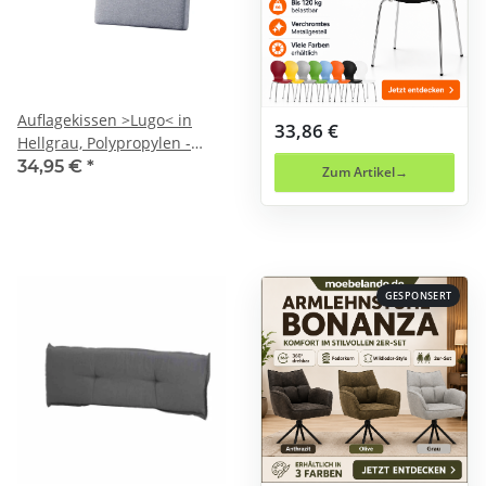
Auflagekissen >Lugo< in
33,86 €
Hellgrau, Polypropylen -
53x8x34cm (BxHxT)
34,95 €
*
Zum Artikel
GESPONSERT