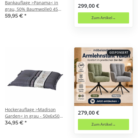
Bankauflage >Panama< in
299,00 €
grau, 50% Baumwolle0 45%
Polyester - 140x8x48cm
59,95 €
*
Zum Artikel
(BxHxT)
GESPONSERT
Hockerauflage >Madison
279,00 €
Garden< in grau - 50x6x50
(BxHxT)
34,95 €
*
Zum Artikel