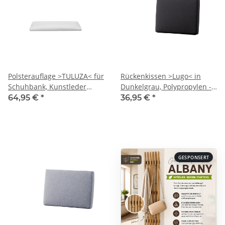
Polsterauflage >TULUZA< für
Rückenkissen >Lugo< in
Schuhbank, Kunstleder
Dunkelgrau, Polypropylen -
weiss - 59,9x5x40,8cm
53,5x8x42cm (BxHxT)
64,95 €
*
36,95 €
*
(B/H/T)
GESPONSERT