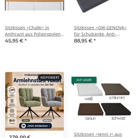
Sitzkissen >Chalki< in
Sitzkissen >GW-GENOVA<
Anthrazit aus Polypropylen -
für Schubänke, Anti-
85x4x34cm (BxHxT)
Rutschpads, Anthrazit -
45,95 €
*
88,95 €
*
95x6x35 (BxHxT)
GESPONSERT
AUF LAGER
Sitzkissen >Jenni I< aus
279,00 €