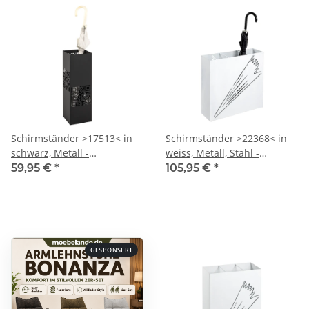
Schirmständer >17513< in
Schirmständer >22368< in
schwarz, Metall -
weiss, Metall, Stahl -
16x48x16cm (BxHxT)
50x48x16cm (BxHxT)
59,95 €
*
105,95 €
*
GESPONSERT