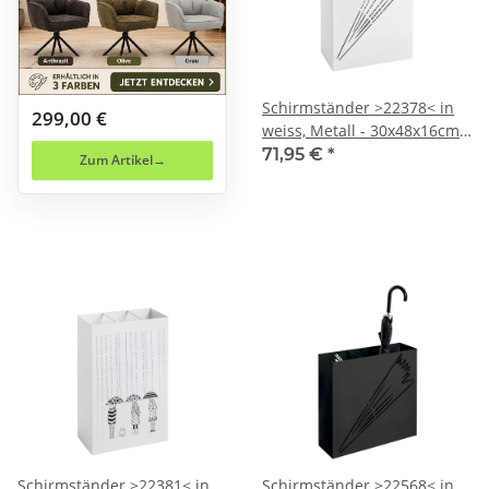
Schirmständer >22378< in
299,00 €
weiss, Metall - 30x48x16cm
(BxHxT)
71,95 €
*
Zum Artikel
Schirmständer >22381< in
Schirmständer >22568< in