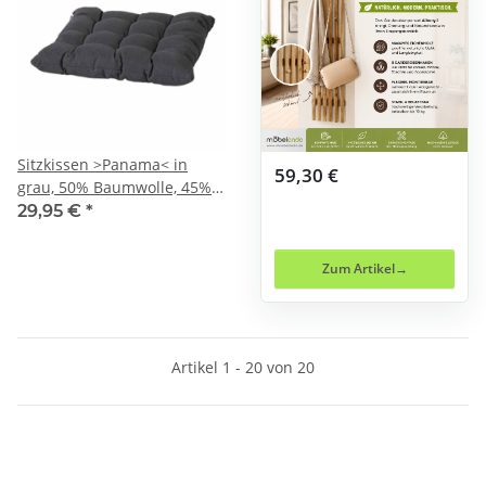
Sitzkissen >Panama< in
59,30 €
grau, 50% Baumwolle, 45%
Polyester - 46x6x46cm
29,95 €
*
(BxHxT)
Zum Artikel
Artikel 1 - 20 von 20