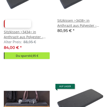
Sitzkissen >3438< in
ABVERKAUF
Anthrazit aus Polyester -
72x6x33cm (BxHxT)
80,95 €
*
Sitzkissen >3434< in
Anthrazit aus Polyester -
Alter Preis:
88,95 €
89x5x36cm (BxHxT)
84,00 €
*
Du sparst
4,95 €
AUF LAGER