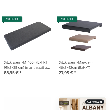
AUF LAGER
AUF LAGER
Sitzkissen >M-400< (BxHxT:
Sitzkissen >Magda< -
95x6x35 cm) in anthrazit aus
46x6x42cm (BxHxT)
Stoff - 95x6x35 (BxHxT)
88,95 €
*
27,95 €
*
GESPONSERT