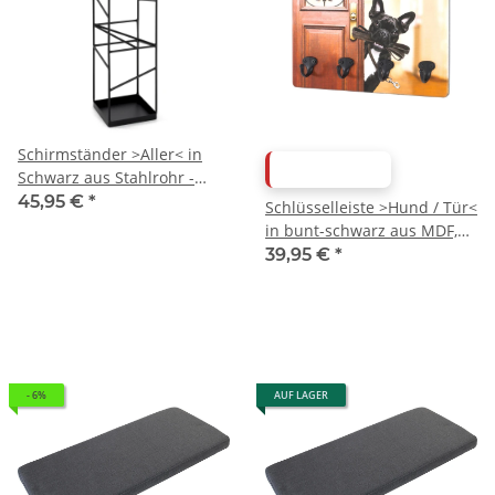
Schirmständer >Aller< in
ABVERKAUF
Schwarz aus Stahlrohr -
17x49x17cm (BxHxT)
45,95 €
*
Schlüsselleiste >Hund / Tür<
in bunt-schwarz aus MDF,
Metall - 30x21x5cm (BxHxT)
39,95 €
*
- 6%
AUF LAGER