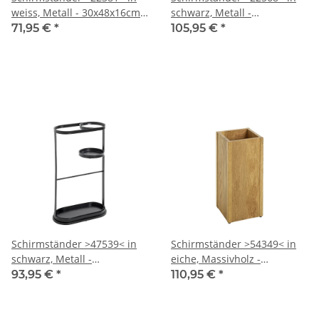
weiss, Metall - 30x48x16cm
schwarz, Metall -
(BxHxT)
50x48x16cm (BxHxT)
71,95 €
*
105,95 €
*
Schirmständer >47539< in
Schirmständer >54349< in
schwarz, Metall -
eiche, Massivholz -
37x60x18cm (BxHxT)
20x45x20cm (BxHxT)
93,95 €
*
110,95 €
*