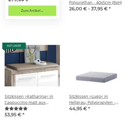
Polyurethan - 40x5cm (BxH)
26,00 € -
37,95 €
*
Zum Artikel
AUF LAGER
Sitzkissen >Katharina< in
Sitzkissen >Lugo< in
Cappuccino matt aus
Hellgrau, Polypropylen -
Polyester - 70x36cm (BxT)
61x10x61cm (BxHxT)
44,95 €
*
53,95 €
*