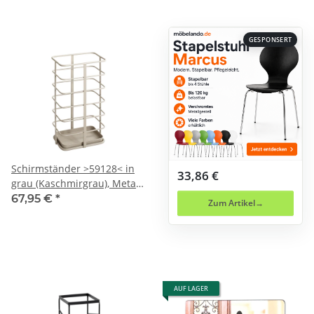
GESPONSERT
Schirmständer >59128< in
33,86 €
grau (Kaschmirgrau), Metall
- 28x50x20cm (BxHxT)
67,95 €
*
Zum Artikel
AUF LAGER