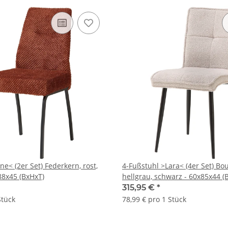
ne< (2er Set) Federkern, rost,
4-Fußstuhl >Lara< (4er Set) Bo
88x45 (BxHxT)
hellgrau, schwarz - 60x85x44 (
315,95 €
*
Stück
78,99 € pro 1 Stück