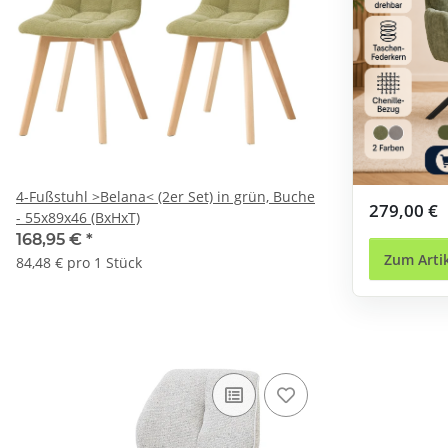
4-Fußstuhl >Belana< (2er Set) in grün, Buche
279,00 €
- 55x89x46 (BxHxT)
168,95 €
*
Zum Arti
84,48 € pro 1 Stück