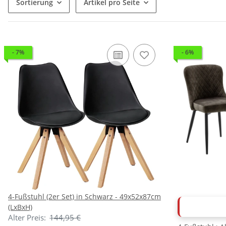
Sortierung
Artikel pro Seite
- 7%
- 6%
4-Fußstuhl (2er Set) in Schwarz - 49x52x87cm
(LxBxH)
ABVERKAUF
Alter Preis:
144,95 €