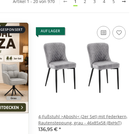
Artikel 1 - 20 von 970
1
2
3
4
5
GESPONSERT
AUF LAGER
4-Fußstuhl >Aboshi< (2er Set) mit Federkern,
Rautensteppung, grau - 46x85x58 (BxHxT)
136,95 €
*