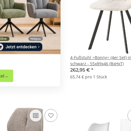
4-Fußstuhl >Bonny< (4er Set) in
schwarz - 55x89x46 (BxHxT)
262,95 €
*
kel
65,74 € pro 1 Stück