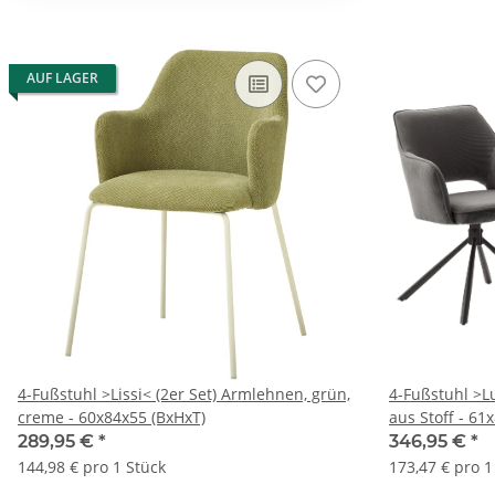
AUF LAGER
4-Fußstuhl >Lissi< (2er Set) Armlehnen, grün,
4-Fußstuhl >Lu
creme - 60x84x55 (BxHxT)
aus Stoff - 6
289,95 €
*
346,95 €
*
144,98 € pro 1 Stück
173,47 € pro 1