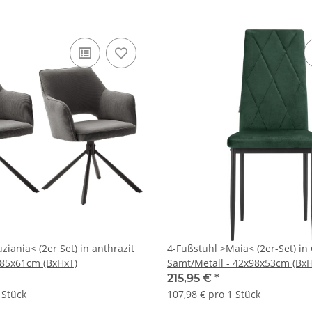
ziania< (2er Set) in anthrazit
4-Fußstuhl >Maia< (2er-Set) in
1x85x61cm (BxHxT)
Samt/Metall - 42x98x53cm (BxH
215,95 €
*
 Stück
107,98 € pro 1 Stück