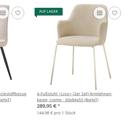
AUF LAGER
uclestoffbezug
4-Fußstuhl >Lissi< (2er Set) Armlehnen,
BxHxT)
beige, creme - 60x84x55 (BxHxT)
289,95 €
*
144,98 € pro 1 Stück