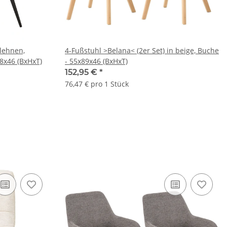
mlehnen,
4-Fußstuhl >Belana< (2er Set) in beige, Buche
88x46 (BxHxT)
- 55x89x46 (BxHxT)
152,95 €
*
76,47 € pro 1 Stück