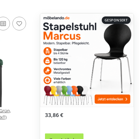
GESPONSERT
 Grün,
33,86 €
xT)