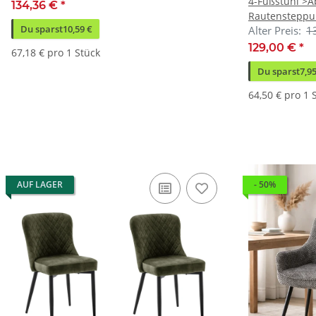
4-Fußstuhl >Ab
134,36 €
*
Rautensteppun
Du sparst
10,59 €
Alter Preis:
1
(BxHxT)
129,00 €
*
67,18 € pro 1 Stück
Du sparst
7,9
64,50 € pro 1 
AUF LAGER
- 50%