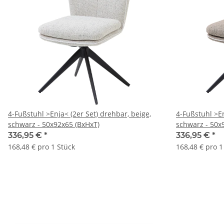
4-Fußstuhl >Enja< (2er Set) drehbar, beige,
4-Fußstuhl >En
schwarz - 50x92x65 (BxHxT)
schwarz - 50x
336,95 €
*
336,95 €
*
168,48 € pro 1 Stück
168,48 € pro 1