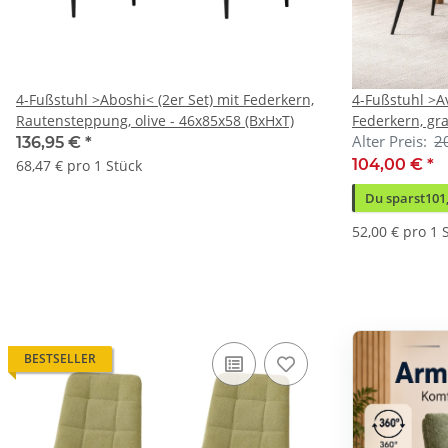
4-Fußstuhl >Aboshi< (2er Set) mit Federkern,
4-Fußstuhl >A
Rautensteppung, olive - 46x85x58 (BxHxT)
Federkern, gr
Alter Preis:
2
136,95 €
*
104,00 €
*
68,47 € pro 1 Stück
Du sparst
101
52,00 € pro 1 
BESTSELLER