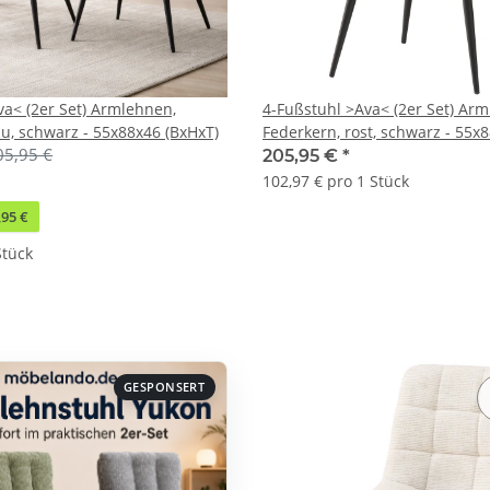
va< (2er Set) Armlehnen,
4-Fußstuhl >Ava< (2er Set) Ar
au, schwarz - 55x88x46 (BxHxT)
Federkern, rost, schwarz - 55x
05,95 €
205,95 €
*
102,97 € pro 1 Stück
,95 €
Stück
GESPONSERT