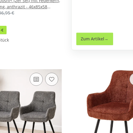
oshi< (2er Set) mit Federkern,
g, anthrazit - 46x85x58
36,95 €
5 €
Zum Artikel
Stück