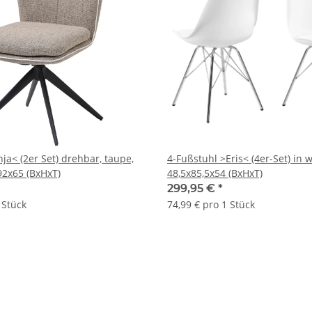
ja< (2er Set) drehbar, taupe,
4-Fußstuhl >Eris< (4er-Set) in 
92x65 (BxHxT)
48,5x85,5x54 (BxHxT)
299,95 €
*
 Stück
74,99 € pro 1 Stück