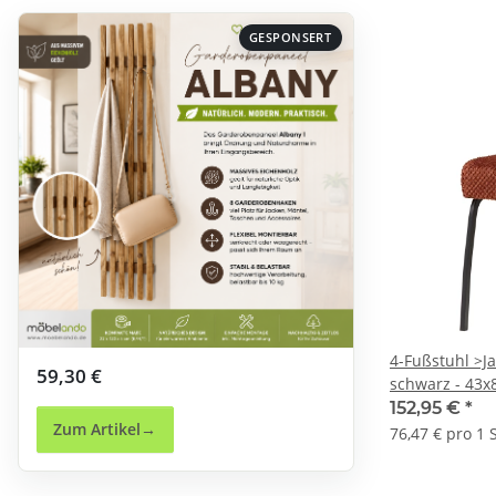
GESPONSERT
4-Fußstuhl >Ja
59,30 €
schwarz - 43x
152,95 €
*
Zum Artikel
76,47 € pro 1 