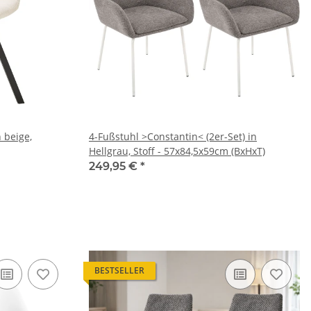
 beige,
4-Fußstuhl >Constantin< (2er-Set) in
Hellgrau, Stoff - 57x84,5x59cm (BxHxT)
249,95 €
*
BESTSELLER