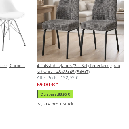
weiss, Chrom -
4-Fußstuhl >Jane< (2er Set) Federkern, grau,
schwarz - 43x88x45 (BxHxT)
Alter Preis:
152,95 €
69,00 €
*
Du sparst
83,95 €
34,50 € pro 1 Stück