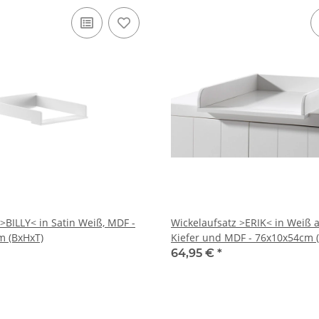
>BILLY< in Satin Weiß, MDF -
Wickelaufsatz >ERIK< in Weiß 
m (BxHxT)
Kiefer und MDF - 76x10x54cm 
64,95 €
*