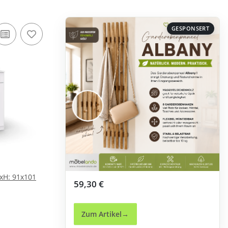
GESPONSERT
H: 91x101
59,30 €
Zum Artikel