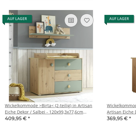
AUF LAGER
AUF LAGER
Wickelkommode >Birta< (2-teilig) in Artisan
Wickelkommode
Eiche Dekor / Salbei - 120x99,3x77,6cm
Artisan Eiche 
(B/H/T)
120x99,3x77,6
409,95 €
*
369,95 €
*