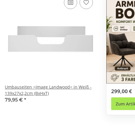
Umbauseiten >Image Landwood< in Weiß -
299,00 €
139x27x2,2cm (BxHxT)
79,95 €
*
Zum Arti