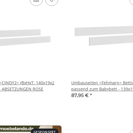
>CINDY2< (BxHxT: 140x19x2
Umbauseiten >Fehmarn< Bettse
 + ABSETZUNGEN ROSE
passend zum Babybett - 139x1
87,95 €
*
GESPONSERT