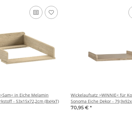
 >Sam< in Eiche Melamin
Wickelaufsatz >WINNIE< für K
rkstoff - 53x15x72,2cm (BxHxT)
Sonoma Eiche Dekor - 79,9x92x
70,95 €
*