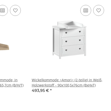
ommode, in
Wickelkommode >Amori< (2-teilig) in Weiß,
65,7cm (B/H/T)
Holzwerkstoff - 90x100,5x76cm (BxHxT)
493,95 €
*