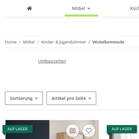
Möbel
Küc
Home
Möbel
Kinder- & Jugendzimmer
Wickelkommode
Umbauseiten
Sortierung
Artikel pro Seite
AUF LAGER
AUF LAGER