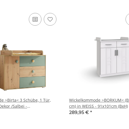
 >Birta< 3 Schübe, 1 Tür,
Wickelkommode >BORKUM< (Bx
Dekor /Salbei -
cm) in WEISS - 91x101cm (BxH)
cm (BxHxT)
289,95 €
*