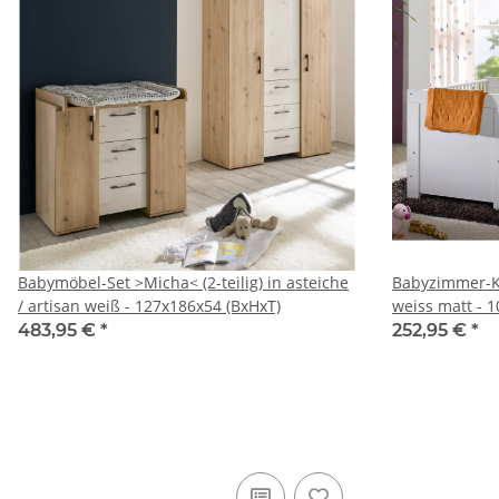
Babymöbel-Set >Micha< (2-teilig) in asteiche
Babyzimmer-Ko
/ artisan weiß - 127x186x54 (BxHxT)
weiss matt - 
483,95 €
*
252,95 €
*