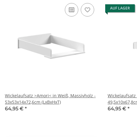
AUF LAGER
Wickelaufsatz >Amori< in Weiß, Massivholz -
Wickelaufsatz 
53x53x14x72,6cm (LxBxHxT)
49,5x10x67,8c
64,95 €
*
64,95 €
*