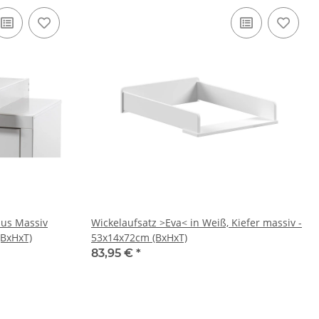
aus Massiv
Wickelaufsatz >Eva< in Weiß, Kiefer massiv -
(BxHxT)
53x14x72cm (BxHxT)
83,95 €
*