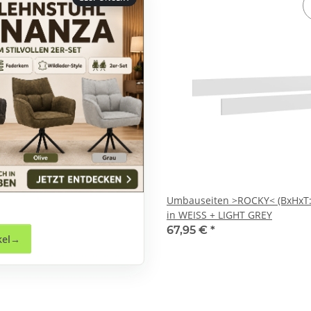
Umbauseiten >ROCKY< (BxHxT:
in WEISS + LIGHT GREY
67,95 €
*
kel