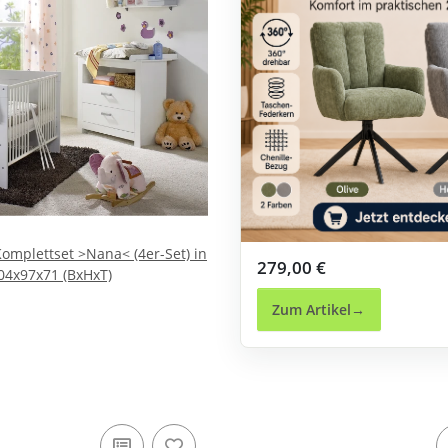
mplettset >Nana< (4er-Set) in
279,00 €
104x97x71 (BxHxT)
Zum Artikel