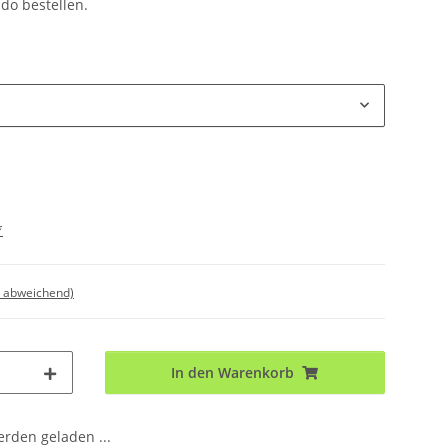
do bestellen.
*
d abweichend)
In den Warenkorb
den geladen ...