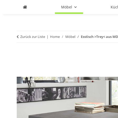
Möbel
Küc
Zurück zur Liste
Home
Möbel
Esstisch >Trey< aus M