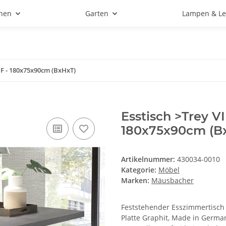
hen
Garten
Lampen & Le
DF - 180x75x90cm (BxHxT)
Esstisch >Trey VI
180x75x90cm (B
Artikelnummer:
430034-0010
Kategorie:
Möbel
Marken:
Mäusbacher
Feststehender Esszimmertisch a
Platte Graphit, Made in German