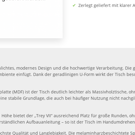
✔
Zerlegt geliefert mit klarer
chlichtes, modernes Design und die hochwertige Verarbeitung. Die g
mbiente einfügt. Dank der geradlinigen U-Form wirkt der Tisch be
platte (MDF) ist der Tisch deutlich leichter als Massivholztische, 
ne stabile Grundlage, die auch bei häufiger Nutzung nicht nachgib
 Höhe bietet der „Trey VII“ ausreichend Platz für große Runden,
t verständlichen Aufbauanleitung – so ist der Tisch im Handumdrehen
 höchste Qualität und Langlebigkeit. Die melaminharzbeschichtete S