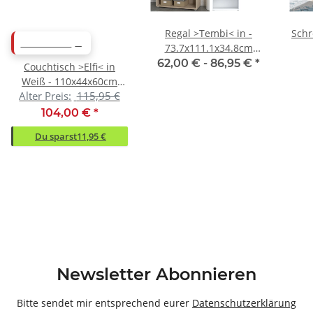
Regal >Tembi< in -
Schr
ABVERKAUF
73.7x111.1x34.8cm
(BxHxT)
138,
62,00 € -
86,95 €
*
Couchtisch >Elfi< in
Weiß - 110x44x60cm
Alter Preis:
115,95 €
(BxHxT)
104,00 €
*
Du sparst
11,95 €
Newsletter Abonnieren
Bitte sendet mir entsprechend eurer
Datenschutzerklärung