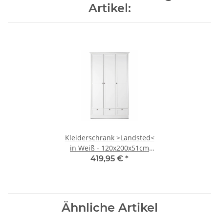
Artikel:
Kleiderschrank >Landsted<
in Weiß - 120x200x51cm
(BxHxT)
419,95 €
*
Ähnliche Artikel