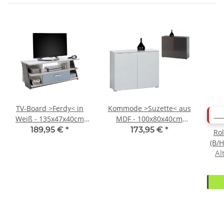
TV-Board >Ferdy< in
Kommode >Suzette< aus
AB
Weiß - 135x47x40cm
MDF - 100x80x40cm
(BxHxT)
(BxHxT)
189,95 €
*
173,95 €
*
Rol
(B/H
Al
W