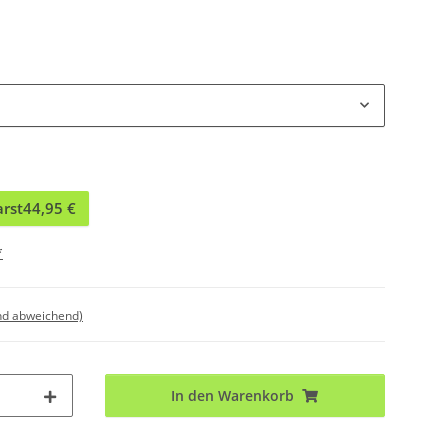
arst
44,95 €
*
nd abweichend)
In den Warenkorb