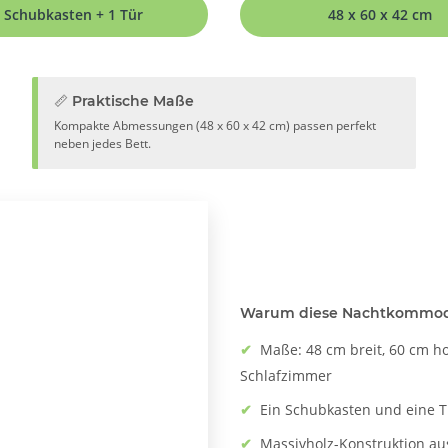
 Schubkasten + 1 Tür
48 x 60 x 42 cm
📏 Praktische Maße
Kompakte Abmessungen (48 x 60 x 42 cm) passen perfekt
neben jedes Bett.
Warum diese Nachtkommod
✔
Maße: 48 cm breit, 60 cm ho
Schlafzimmer
✔
Ein Schubkasten und eine T
✔
Massivholz-Konstruktion aus