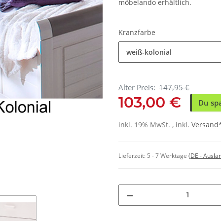
möbelando erhältlich.
Kranzfarbe
weiß-kolonial
Alter Preis:
147,95 €
103,00 €
Du sp
inkl. 19% MwSt. , inkl.
Versand
Lieferzeit:
5 - 7 Werktage
(DE - Ausla