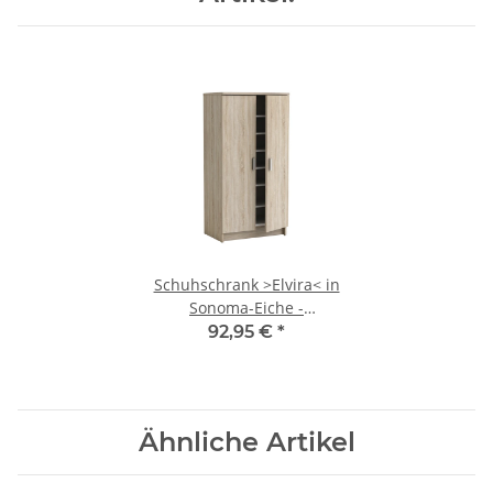
Schuhschrank >Elvira< in
Sonoma-Eiche -
54.6x108.4x35.3cm (BxHxT)
92,95 €
*
Ähnliche Artikel