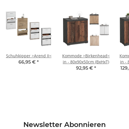
Schuhkipper >Arend II<
Kommode >Birkenhead<
Komm
in - 80x90x50cm (BxHxT)
in
66,95 €
*
92,95 €
*
129
Newsletter Abonnieren