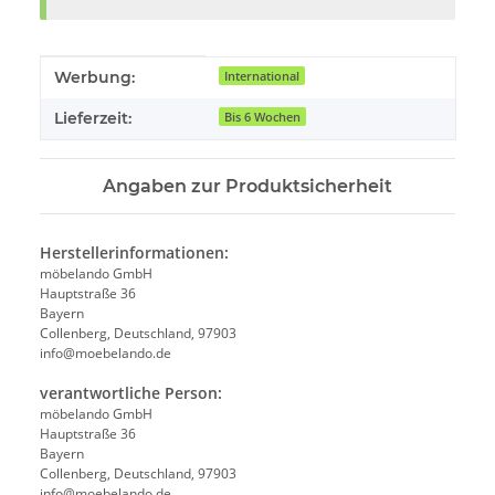
Produkteigenschaft
Wert
Werbung:
International
Lieferzeit:
Bis 6 Wochen
Angaben zur Produktsicherheit
Herstellerinformationen:
möbelando GmbH
Hauptstraße 36
Bayern
Collenberg, Deutschland, 97903
info@moebelando.de
verantwortliche Person:
möbelando GmbH
Hauptstraße 36
Bayern
Collenberg, Deutschland, 97903
info@moebelando.de