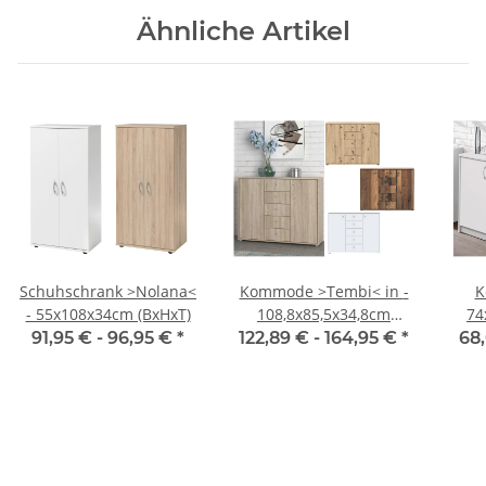
Ähnliche Artikel
Schuhschrank >Nolana<
Kommode >Tembi< in -
K
- 55x108x34cm (BxHxT)
108,8x85,5x34,8cm
74
(BxHxT)
91,95 € -
96,95 €
*
122,89 € -
164,95 €
*
68