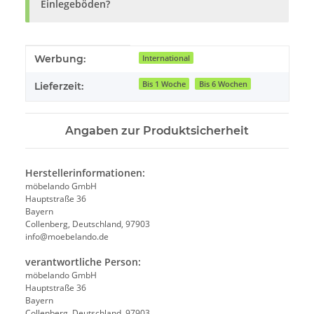
Einlegeböden?
Produkteigenschaft
Wert
Werbung:
International
Bis 1 Woche
Bis 6 Wochen
Lieferzeit:
Angaben zur Produktsicherheit
Herstellerinformationen:
möbelando GmbH
Hauptstraße 36
Bayern
Collenberg, Deutschland, 97903
info@moebelando.de
verantwortliche Person:
möbelando GmbH
Hauptstraße 36
Bayern
Collenberg, Deutschland, 97903