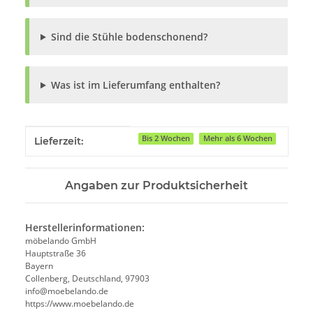
Sind die Stühle bodenschonend?
Was ist im Lieferumfang enthalten?
Produkteigenschaft
Wert
Bis 2 Wochen
Mehr als 6 Wochen
Lieferzeit:
Angaben zur Produktsicherheit
Herstellerinformationen:
möbelando GmbH
Hauptstraße 36
Bayern
Collenberg, Deutschland, 97903
info@moebelando.de
https://www.moebelando.de