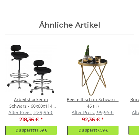
Ähnliche Artikel
Arbeitshocker in
Beistelltisch in Schwarz -
Büro
Schwarz - 60x60x114
46 (H)
Alter Preis:
229,95 €
Alter Preis:
99,95 €
Alt
(LxBxH)
70
218,36 €
*
92,36 €
*
Du sparst
11,59 €
Du sparst
7,59 €