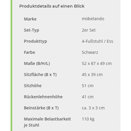
Produktdetails auf einen Blick
möbelando
Marke
Set-Typ
2er Set
Produkttyp
4-Fußstuhl / Esszimmers
Farbe
Schwarz
Maße (B/H/L)
52 x 87 x 49 cm
Sitzfläche (B x T)
45 x 39 cm
Sitzhöhe
51 cm
Rückenlehnenhöhe
41 cm
Beinstärke (B x T)
ca. 3 x 3 cm
Maximale Belastbarkeit
110 kg
je Stuhl