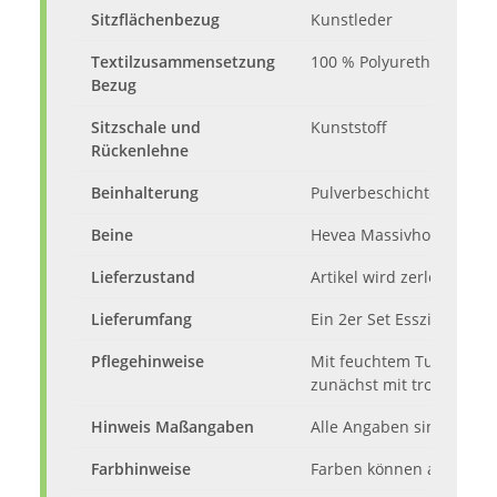
Sitzflächenbezug
Kunstleder
Textilzusammensetzung
100 % Polyurethan
Bezug
Sitzschale und
Kunststoff
Rückenlehne
Beinhalterung
Pulverbeschichtetes Eise
Beine
Hevea Massivholz in Eic
Lieferzustand
Artikel wird zerlegt mit 
Lieferumfang
Ein 2er Set Esszimmerst
Pflegehinweise
Mit feuchtem Tuch abwis
zunächst mit trockenem
Hinweis Maßangaben
Alle Angaben sind ca.-M
Farbhinweise
Farben können auf dem M