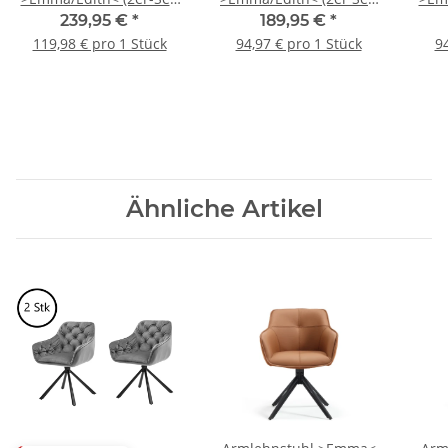
in grau - 59x82x62
in rost, Samtbezug -
i
239,95 €
*
189,95 €
*
(BxHxT)
59x82x62cm (BxHxT)
119,98 € pro 1 Stück
94,97 € pro 1 Stück
94
Ähnliche Artikel