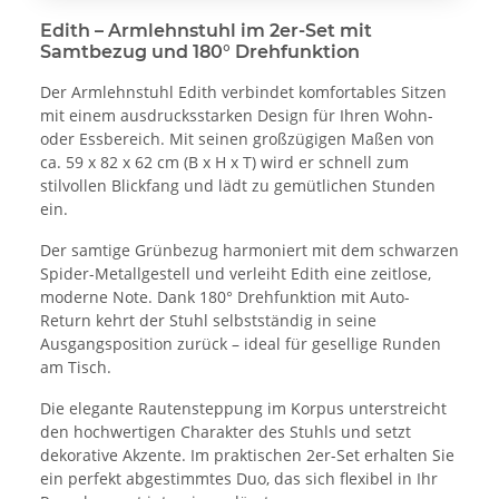
Edith – Armlehnstuhl im 2er-Set mit
Samtbezug und 180° Drehfunktion
Der Armlehnstuhl Edith verbindet komfortables Sitzen
mit einem ausdrucksstarken Design für Ihren Wohn-
oder Essbereich. Mit seinen großzügigen Maßen von
ca. 59 x 82 x 62 cm (B x H x T) wird er schnell zum
stilvollen Blickfang und lädt zu gemütlichen Stunden
ein.
Der samtige Grünbezug harmoniert mit dem schwarzen
Spider-Metallgestell und verleiht Edith eine zeitlose,
moderne Note. Dank 180° Drehfunktion mit Auto-
Return kehrt der Stuhl selbstständig in seine
Ausgangsposition zurück – ideal für gesellige Runden
am Tisch.
Die elegante Rautensteppung im Korpus unterstreicht
den hochwertigen Charakter des Stuhls und setzt
dekorative Akzente. Im praktischen 2er-Set erhalten Sie
ein perfekt abgestimmtes Duo, das sich flexibel in Ihr