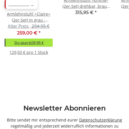
Armlehnstuhl >Emma<
Arm
ABVERKAUF
(2er-Set) drehbar, braun
(2er
mit Leder, Gestell
m
315,95 €
*
Armlehnstuhl >Claire<
schwarz - 59x82x62
sc
(2er-Set) in grau -
(BxHxT)
Alter Preis:
294,95 €
57x81x58 (BxHxT)
259,00 €
*
Du sparst
35,95 €
129,50 € pro 1 Stück
Newsletter Abonnieren
Bitte sendet mir entsprechend eurer
Datenschutzerklärung
regelmäßig und jederzeit widerruflich Informationen zu