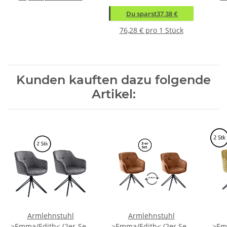
Du sparst
37,38 €
76,28 € pro 1 Stück
Kunden kauften dazu folgende
Artikel:
Armlehnstuhl
Armlehnstuhl
>Emma/Edith< (2er-Set)
>Emma/Edith< (2er Set)
>Emm