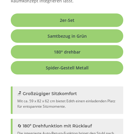
Raumkonzept integrieren lässt.
2er-Set
Samtbezug in Grün
180° drehbar
Spider-Gestell Metall
🪑 Großzügiger Sitzkomfort
Mit ca. 59 x 82 x 62 cm bietet Edith einen einladenden Platz
für entspannte Sitzmomente.
🔄 180° Drehfunktion mit Rücklauf
Die integrierte Auto-Return-Funktion bringt den Stuhl nach