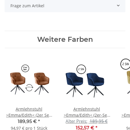
Frage zum Artikel
Weitere Farben
Armlehnstuhl
Armlehnstuhl
>Emma/Edith< (2er Set)
>Emma/Edith< (2er-Set)
>Emm
Alter Preis:
189,95 €
in rost, Samtbezug -
in blau - 59x82x62
i
189,95 €
*
59x82x62cm (BxHxT)
(BxHxT)
152,57 €
*
94,97 € pro 1 Stück
94