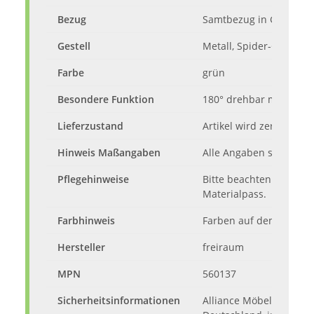
Bezug
Samtbezug in Grün
Gestell
Metall, Spider-Gestell 
Farbe
grün
Besondere Funktion
180° drehbar mit Auto-
Lieferzustand
Artikel wird zerlegt mit
Hinweis Maßangaben
Alle Angaben sind ca.-
Pflegehinweise
Bitte beachten Sie die
Materialpass.
Farbhinweis
Farben auf dem Monito
Hersteller
freiraum
MPN
560137
Sicherheitsinformationen
Alliance Möbel Marketi