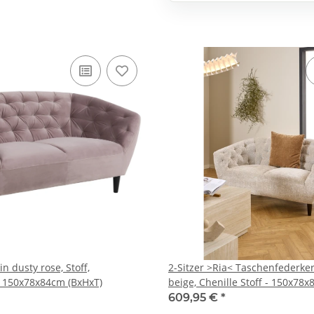
in dusty rose, Stoff,
2-Sitzer >Ria< Taschenfederke
 150x78x84cm (BxHxT)
beige, Chenille Stoff - 150x78
609,95 €
*