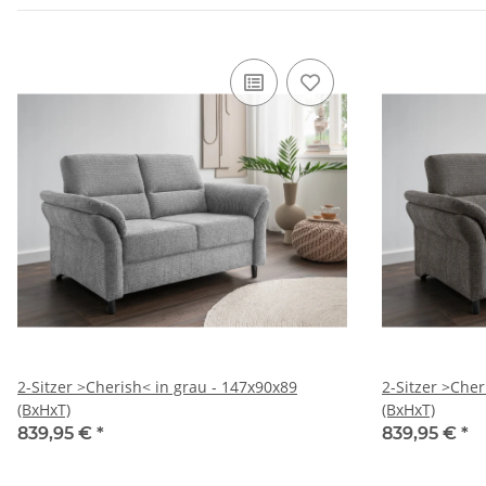
2-Sitzer >Cherish< in grau - 147x90x89
2-Sitzer >Che
(BxHxT)
(BxHxT)
839,95 €
*
839,95 €
*