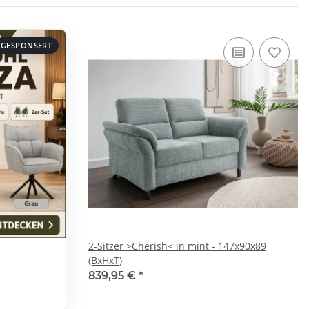
GESPONSERT
2-Sitzer >Cherish< in mint - 147x90x89
(BxHxT)
839,95 €
*