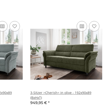
92x90x89
3-Sitzer >Cherish< in olive - 192x90x89
(BxHxT)
949,95 €
*