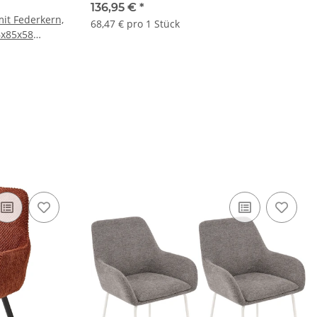
136,95 €
*
mit Federkern,
68,47 € pro 1 Stück
6x85x58