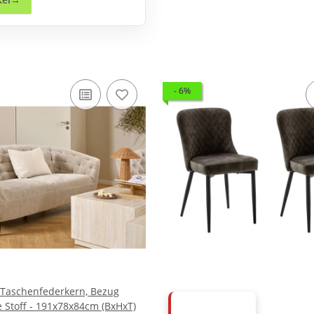
- 6%
< Taschenfederkern, Bezug
e Stoff - 191x78x84cm (BxHxT)
ABVERKAUF