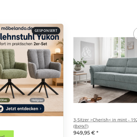
GESPONSERT
3-Sitzer >Cherish< in mint - 1
(BxHxT)
949,95 €
*
kel