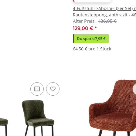
4-Fußstuhl >Aboshi< (2er Set) 
Rautensteppung, anthrazit - 4
Alter Preis:
136,95 €
(BxHxT)
129,00 €
*
Du sparst
7,95 €
64,50 € pro 1 Stück