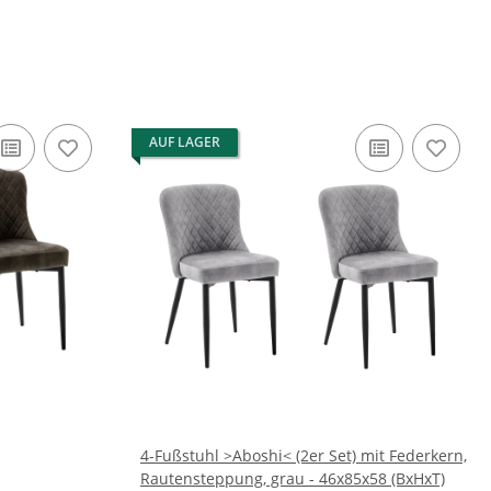
AUF LAGER
4-Fußstuhl >Aboshi< (2er Set) mit Federkern,
Rautensteppung, grau - 46x85x58 (BxHxT)