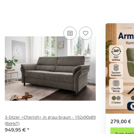
3-Sitzer >Cherish< in grau-braun - 192x90x89
279,00 €
(BxHxT)
949,95 €
*
Zum Arti