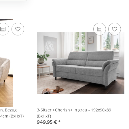
rn, Bezug
3-Sitzer >Cherish< in grau - 192x90x89
x84cm (BxHxT)
(BxHxT)
949,95 €
*