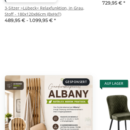
729,95 €
*
3-Sitzer >Lübeck< Relaxfunktion, in Grau,
Stoff - 180x120x86cm (BxHxT)
489,95 € -
1.099,95 €
*
GESPONSERT
AUF LAGER