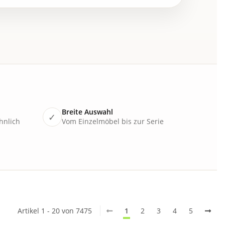
Breite Auswahl
✓
hnlich
Vom Einzelmöbel bis zur Serie
Artikel 1 - 20 von 7475
1
2
3
4
5