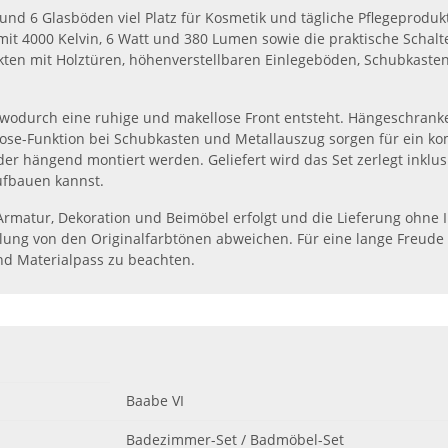
 und 6 Glasböden viel Platz für Kosmetik und tägliche Pflegeproduk
t 4000 Kelvin, 6 Watt und 380 Lumen sowie die praktische Schalte
ten mit Holztüren, höhenverstellbaren Einlegeböden, Schubkaste
tet, wodurch eine ruhige und makellose Front entsteht. Hängeschra
lose-Funktion bei Schubkasten und Metallauszug sorgen für ein ko
r hängend montiert werden. Geliefert wird das Set zerlegt inklusi
aufbauen kannst.
rmatur, Dekoration und Beimöbel erfolgt und die Lieferung ohne I
lung von den Originalfarbtönen abweichen. Für eine lange Freude
d Materialpass zu beachten.
Baabe VI
Badezimmer-Set / Badmöbel-Set