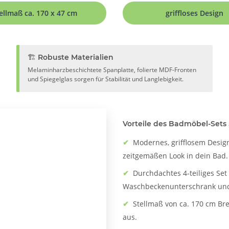
ellmaß ca. 170 x 47 cm
griffloses Design
🏗️ Robuste Materialien
Melaminharzbeschichtete Spanplatte, folierte MDF-Fronten
und Spiegelglas sorgen für Stabilität und Langlebigkeit.
Vorteile des Badmöbel-Sets 
✔
Modernes, grifflosem Desig
zeitgemäßen Look in dein Bad.
✔
Durchdachtes 4-teiliges Set
Waschbeckenunterschrank und 
✔
Stellmaß von ca. 170 cm Bre
aus.