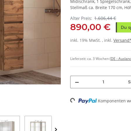
Midischrank, 1 Spiegelschran
Stellmaß ca. Breite 170 cm, Hö
Alter Preis:
1.606,44 €
890,00 €
Du s
inkl. 19% MwSt. , inkl.
Versand
Lieferzeit:
ca. 3 Wochen
(DE - Auslan
S
Loading...
Komponenten wer