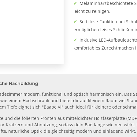
✔
Melaminharzbeschichtete Sp
leicht zu reinigen.
✔
Softclose-Funktion bei Sch
ermöglichen leises Schließen i
✔
Inklusive LED-Aufbauleucht
komfortables Zurechtmachen 
iche Nachbildung
Badezimmer modern, funktional und optisch harmonisch ein. Das S
ie einem Hochschrank und bietet dir auf kleinem Raum viel Staur
m Tiefe eignet sich "Baabe VI" auch ideal für kleinere oder schma
und die folierten Fronten aus mitteldichter Holzfaserplatte (MDF
r Kratzern und Abnutzung, sodass dein Bad lange wie neu wirkt. 
fte, natürliche Optik, die gleichzeitig modern und einladend wirkt.