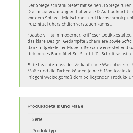
Der Spiegelschrank bietet mit seinen 3 Spiegeltüren
Die im Lieferumfang enthaltene LED-Aufbauleuchte mi
vor dem Spiegel. Midischrank und Hochschrank punk
Putzmittel übersichtlich verstauen kannst.
"Baabe VI" ist in moderner, griffloser Optik gestal
das klare Design. Gedämpfte Scharniere sowie Softc
dank mitgelieferter Möbelfüße wahlweise stehend ode
dein neues Badmöbel-Set Schritt für Schritt selbst 
Bitte beachte, dass der Verkauf ohne Waschbecken, A
Maße und die Farben können je nach Monitoreinstel
Pflegehinweise gemäß dem beiliegenden Produkt- un
Produktdetails und Maße
Serie
Produkttyp