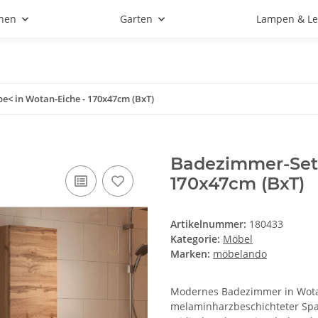
hen
Garten
Lampen & Le
< in Wotan-Eiche - 170x47cm (BxT)
Badezimmer-Set 
170x47cm (BxT)
Artikelnummer:
180433
Kategorie:
Möbel
Marken:
möbelando
Modernes Badezimmer in Wota
melaminharzbeschichteter Span