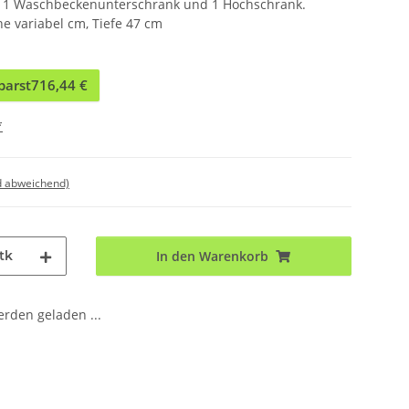
k, 1 Waschbeckenunterschrank und 1 Hochschrank.
he variabel cm, Tiefe 47 cm
parst
716,44 €
*
d abweichend)
tk
In den Warenkorb
den geladen ...