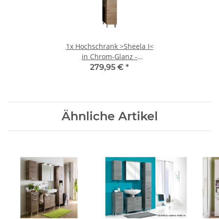
1x
Hochschrank >Sheela I<
in Chrom-Glanz -
30x195,5x33cm (BxHxT)
279,95 €
*
Ähnliche Artikel