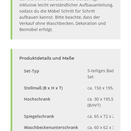
inklusive leicht verständlicher Aufbauanleitung,
sodass du die Möbel Schritt für Schritt
aufbauen kannst. Bitte beachte, dass der
Verkauf ohne Waschbecken, Dekoration und
Beimöbel erfolgt.
Produktdetails und Maße
5-teiliges Badezimmer
Set-Typ
Set
Stellmaß (B x H x T)
ca. 150 x 195,5 x 33 c
Hochschrank
ca. 30 x 195,5 x 33 cm
(B/H/T)
Spiegelschrank
ca. 65 x 72 x 20 cm (B/
Waschbeckenunterschrank
ca. 60 x 62 x 33 cm