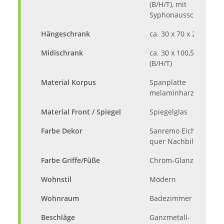
(B/H/T), mit
Syphonausschnitt
Hängeschrank
ca. 30 x 70 x 20 cm (B/
Midischrank
ca. 30 x 100,5 x 33 cm
(B/H/T)
Material Korpus
Spanplatte
melaminharzbeschich
Material Front / Spiegel
Spiegelglas
Farbe Dekor
Sanremo Eiche Terra
quer Nachbildung
Farbe Griffe/Füße
Chrom-Glanz
Wohnstil
Modern
Wohnraum
Badezimmer
Beschläge
Ganzmetall-