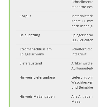
Schnellmontagescharn
moderne Beschlagtec
Korpus
Materialstärke 16 mm
Kante 1,0 mm, Rückw
nach innen gesetzt
Beleuchtung
Spiegelschrank inkl. 2
LED-Leuchten
Stromanschluss am
Schalter/Steckdose
Spiegelschrank
integriert
Lieferzustand
Artikel wird zerlegt mi
Aufbauanleitung gelie
Hinweis Lieferumfang
Lieferung ohne
Waschbecken, Dekora
und Beimöbel
Hinweis Maßangaben
Alle Angaben sind ca.
Maße.