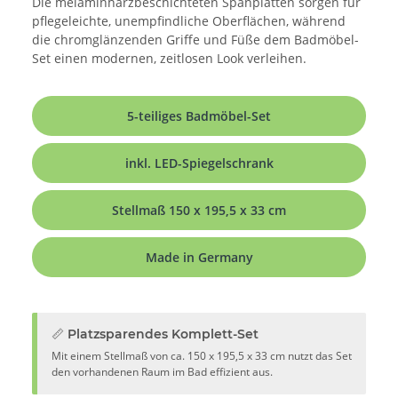
Die melaminharzbeschichteten Spanplatten sorgen für
pflegeleichte, unempfindliche Oberflächen, während
die chromglänzenden Griffe und Füße dem Badmöbel-
Set einen modernen, zeitlosen Look verleihen.
5-teiliges Badmöbel-Set
inkl. LED-Spiegelschrank
Stellmaß 150 x 195,5 x 33 cm
Made in Germany
📏 Platzsparendes Komplett-Set
Mit einem Stellmaß von ca. 150 x 195,5 x 33 cm nutzt das Set
den vorhandenen Raum im Bad effizient aus.