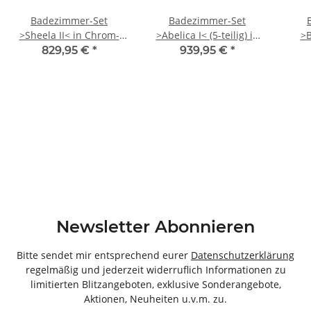
Badezimmer-Set
Badezimmer-Set
>Sheela II< in Chrom-
>Abelica I< (5-teilig) in
>B
Glanz - 150x195,5x33cm
Graphit Struktur -
Lär
829,95 €
*
939,95 €
*
(BxHxT)
150x185,5x33 (BxHxT)
Newsletter Abonnieren
Bitte sendet mir entsprechend eurer
Datenschutzerklärung
regelmäßig und jederzeit widerruflich Informationen zu
limitierten Blitzangeboten, exklusive Sonderangebote,
Aktionen, Neuheiten u.v.m. zu.