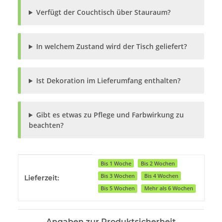
Verfügt der Couchtisch über Stauraum?
In welchem Zustand wird der Tisch geliefert?
Ist Dekoration im Lieferumfang enthalten?
Gibt es etwas zu Pflege und Farbwirkung zu
beachten?
Produkteigenschaft
Wert
Bis 1 Woche
Bis 2 Wochen
Bis 3 Wochen
Bis 4 Wochen
Lieferzeit:
Bis 5 Wochen
Mehr als 6 Wochen
Angaben zur Produktsicherheit