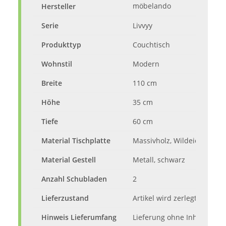
möbelando
Hersteller
Serie
Livvyy
Produkttyp
Couchtisch
Wohnstil
Modern
Breite
110 cm
Höhe
35 cm
Tiefe
60 cm
Material Tischplatte
Massivholz, Wildeiche, geöl
Material Gestell
Metall, schwarz
Anzahl Schubladen
2
Lieferzustand
Artikel wird zerlegt mit Auf
Hinweis Lieferumfang
Lieferung ohne Inhalt und 