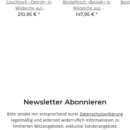
Couchtisch >Detroit< in
Beistelltisch >Beulah< in
Beist
Wildeiche aus
Wildeiche aus
Massivholz, Metall -
Massivholz, Metall -
Ma
210,95 €
*
147,95 €
*
60x45x60cm (BxHxT)
55x50x40cm (BxHxT)
45
Newsletter Abonnieren
Bitte sendet mir entsprechend eurer
Datenschutzerklärung
regelmäßig und jederzeit widerruflich Informationen zu
limitierten Blitzangeboten, exklusive Sonderangebote,