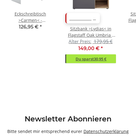
Eckschreibtisch
Si
ABVERKAUF
>Carmen< -
Fla
117x74x83cm (BxHxT)
13
126,95 €
*
Sitzbank >Lydias< in
Flagstaff Oak Umbria -
Alter Preis:
179,95 €
82x51x38cm (BxHxT)
149,00 €
*
Du sparst
30,95 €
Newsletter Abonnieren
Bitte sendet mir entsprechend eurer
Datenschutzerklärung