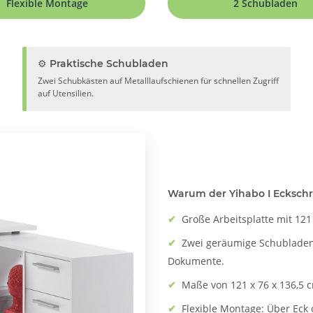
Flexible Montage
2 Schubladen
⚙️ Praktische Schubladen
Zwei Schubkästen auf Metalllaufschienen für schnellen Zugriff
auf Utensilien.
Warum der Yihabo I Eckschre
✔
Große Arbeitsplatte mit 121
✔
Zwei geräumige Schubladen 
Dokumente.
✔
Maße von 121 x 76 x 136,5 c
✔
Flexible Montage: Über Eck 