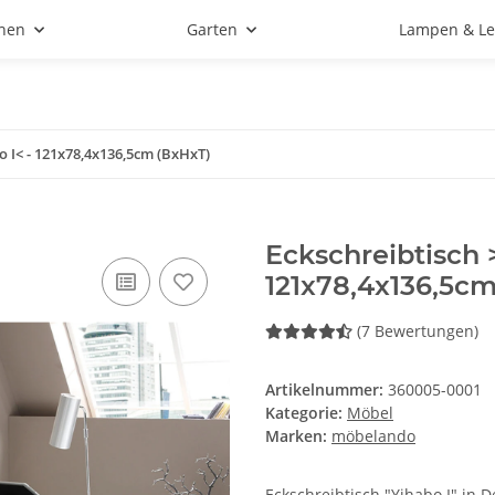
hen
Garten
Lampen & Le
o I< - 121x78,4x136,5cm (BxHxT)
Eckschreibtisch 
121x78,4x136,5cm
(7 Bewertungen)
Artikelnummer:
360005-0001
Kategorie:
Möbel
Marken:
möbelando
Eckschreibtisch "Yihabo I" in 