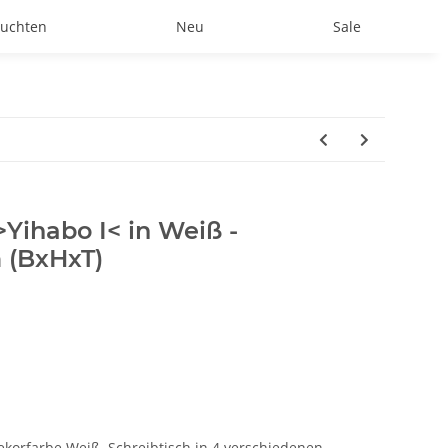
uchten
Neu
Sale
>Yihabo I< in Weiß -
 (BxHxT)
Dekorfarbe Weiß. Schreibtisch in 4 verschiedenen