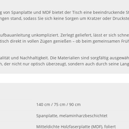
g von Spanplatte und MDF bietet der Tisch eine beeindruckende St
gen stand, sodass Sie sich keine Sorgen um Kratzer oder Druckst
Aufbauanleitung unkompliziert. Zerlegt geliefert, lässt er sich 
tisch direkt in vollen Zügen genießen – ob beim gemeinsamen Frü
Qualität und Nachhaltigkeit. Die Materialien sind sorgfältig ausgew
h, der nicht nur optisch überzeugt, sondern auch durch seine Langl
140 cm / 75 cm / 90 cm
Spanplatte, melaminharzbeschichtet
Mitteldichte Holzfaserplatte (MDF), foliert