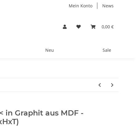
Mein Konto
News
0,00 €
Neu
Sale
X< in Graphit aus MDF -
xHxT)