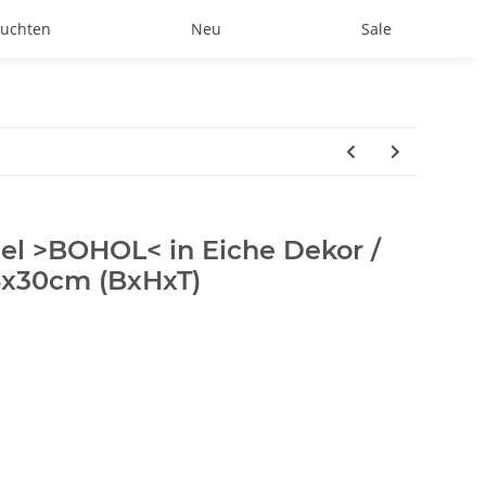
uchten
Neu
Sale
l >BOHOL< in Eiche Dekor /
,6x30cm (BxHxT)