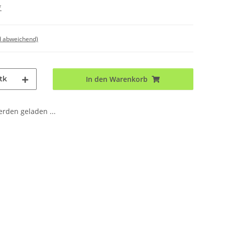
*
d abweichend)
tk
In den Warenkorb
den geladen ...