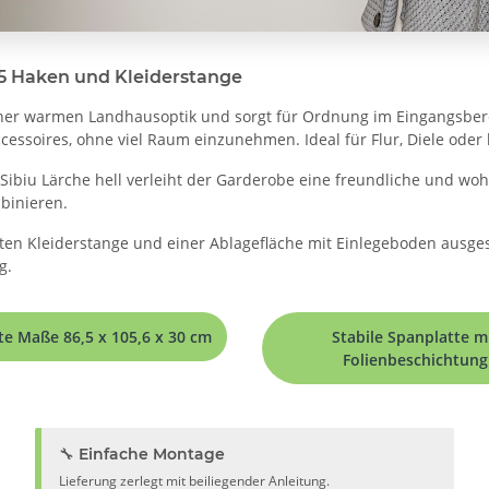
5 Haken und Kleiderstange
iner warmen Landhausoptik und sorgt für Ordnung im Eingangsbere
ccessoires, ohne viel Raum einzunehmen. Ideal für Flur, Diele ode
biu Lärche hell verleiht der Garderobe eine freundliche und wohnl
binieren.
erten Kleiderstange und einer Ablagefläche mit Einlegeboden ausges
g.
e Maße 86,5 x 105,6 x 30 cm
Stabile Spanplatte m
Folienbeschichtung
🔧 Einfache Montage
Lieferung zerlegt mit beiliegender Anleitung.