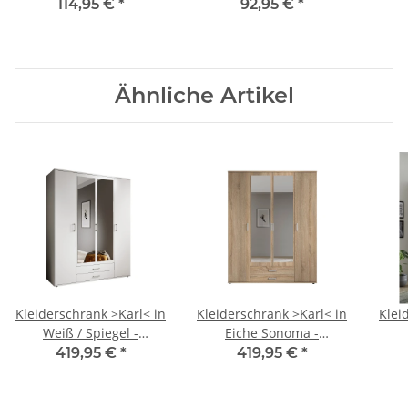
Kunststoff -
54.6x108.4x35.3cm
Kuns
114,95 €
*
92,95 €
*
118x70x30cm (BxHxT)
(BxHxT)
Ähnliche Artikel
Kleiderschrank >Karl< in
Kleiderschrank >Karl< in
Klei
Weiß / Spiegel -
Eiche Sonoma -
159x196x54cm (BxHxT)
159x196x54cm (BxHxT)
120
419,95 €
*
419,95 €
*