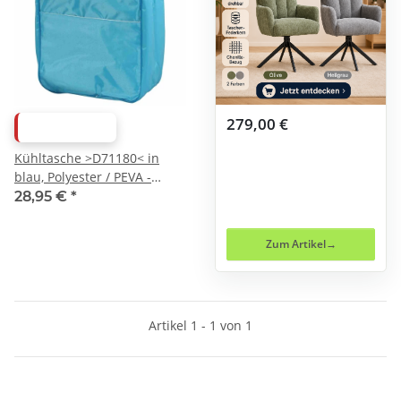
279,00 €
ABVERKAUF
Kühltasche >D71180< in
blau, Polyester / PEVA -
34x26x16cm (BxHxT)
28,95 €
*
Zum Artikel
Artikel 1 - 1 von 1