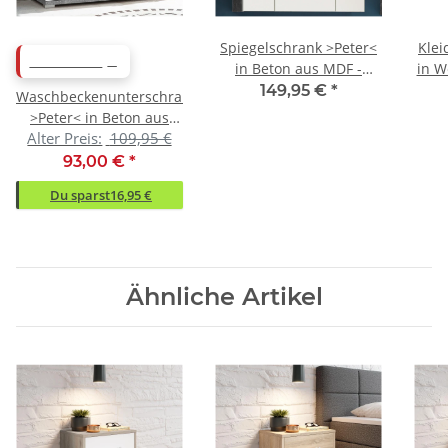
Spiegelschrank >Peter<
Klei
ABVERKAUF
in Beton aus MDF -
in W
80x69x20cm (BxHxT)
149,95 €
*
Waschbeckenunterschrank
>Peter< in Beton aus
Alter Preis:
109,95 €
MDF - 80x57x31cm
(BxHxT)
93,00 €
*
Du sparst
16,95 €
Ähnliche Artikel