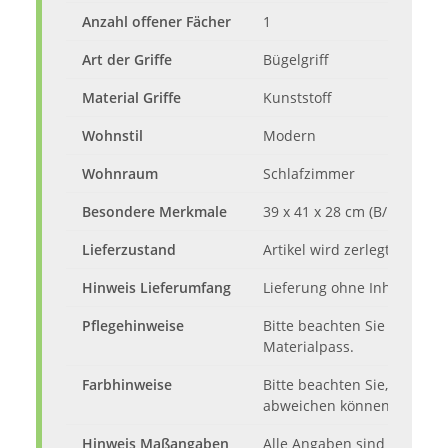
Anzahl offener Fächer
1
Art der Griffe
Bügelgriff
Material Griffe
Kunststoff
Wohnstil
Modern
Wohnraum
Schlafzimmer
Besondere Merkmale
39 x 41 x 28 cm (B/H/T)
Lieferzustand
Artikel wird zerlegt mit Auf
Hinweis Lieferumfang
Lieferung ohne Inhalt und 
Pflegehinweise
Bitte beachten Sie die Pfl
Materialpass.
Farbhinweise
Bitte beachten Sie, dass d
abweichen können.
Hinweis Maßangaben
Alle Angaben sind ca.-Maße