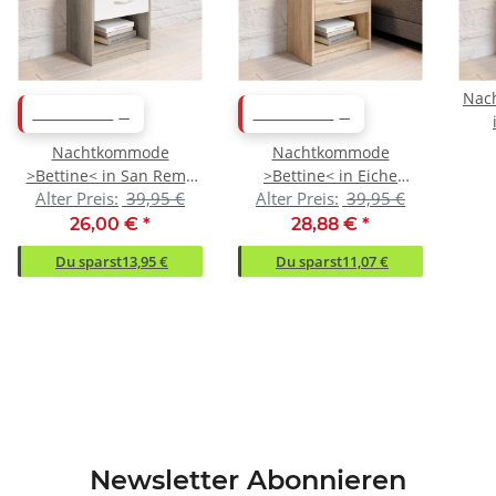
Nac
ABVERKAUF
ABVERKAUF
Nachtkommode
Nachtkommode
39
>Bettine< in San Remo
>Bettine< in Eiche
Alter Preis:
39,95 €
Alter Preis:
39,95 €
Eiche Nachbildung /
Sonoma Nachbildung -
Weiß - 39x41x28cm
39x41x28cm (BxHxT)
26,00 €
*
28,88 €
*
(BxHxT)
Du sparst
13,95 €
Du sparst
11,07 €
Newsletter Abonnieren