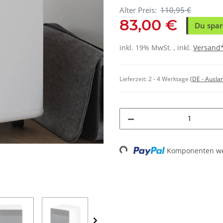
Alter Preis:
110,95 €
83,00 €
Du spar
inkl. 19% MwSt. , inkl.
Versand
Lieferzeit:
2 - 4 Werktage
(DE - Ausla
Komponenten wer
Loading...