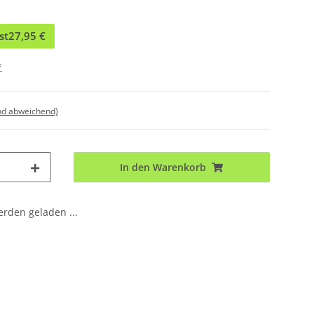
st
27,95 €
*
nd abweichend)
In den Warenkorb
den geladen ...