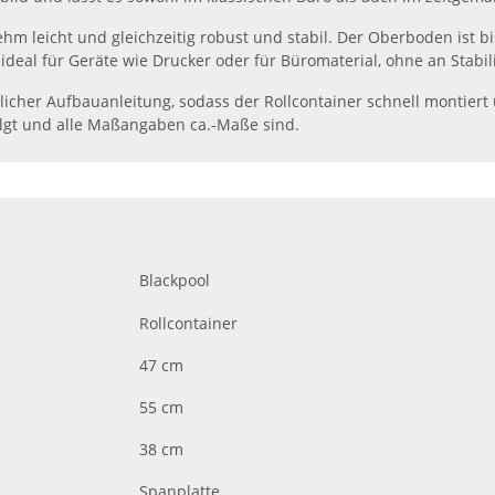
ehm leicht und gleichzeitig robust und stabil. Der Oberboden ist b
 ideal für Geräte wie Drucker oder für Büromaterial, ohne an Stabi
ndlicher Aufbauanleitung, sodass der Rollcontainer schnell montiert 
olgt und alle Maßangaben ca.-Maße sind.
Blackpool
Rollcontainer
47 cm
55 cm
38 cm
Spanplatte