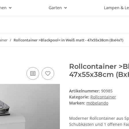
hen
Garten
Lampen & Le
ainer
Rollcontainer >Blackpool< in Weiß matt - 47x55x38cm (BxHxT)
Rollcontainer >B
47x55x38cm (Bx
Artikelnummer:
90985
Kategorie:
Rollcontainer
Marken:
möbelando
Moderner Rollcontainer aus Sp
Schubkästen und 1 offenen Fac