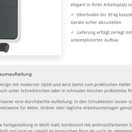
elegant in Ihren Arbeitsplatz e
✔
Oberboden bis 30 kg belast
Geräte sicher abzustellen
✔
Lieferung erfolgt zerlegt mi
unkomplizierten Aufbau
raumaufteilung
s Design mit moderner Optik und wird damit zum praktischen Helfe
auch unter Schreibtischen oder in schmalen Nischen problemlos Pl
ntainer eine durchdachte Aufteilung: In den Schubkästen lassen si
elsweise für Akten, Ordner oder tägliche Arbeitsunterlagen genutz
 Farbgestaltung in Weiß matt, kombiniert mit anthrazitfarbenen S
ild und lässt es sowohl im klassischen Büro als auch im zeitgemäß