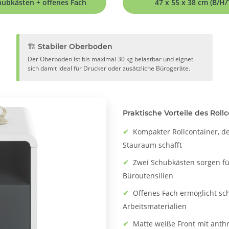
hubkästen + offenes Fach
47 x 55 x 38 cm (B/H/
🏗️ Stabiler Oberboden
Der Oberboden ist bis maximal 30 kg belastbar und eignet
sich damit ideal für Drucker oder zusätzliche Bürogeräte.
Praktische Vorteile des Roll
✔
Kompakter Rollcontainer, de
Stauraum schafft
✔
Zwei Schubkästen sorgen 
Büroutensilien
✔
Offenes Fach ermöglicht sch
Arbeitsmaterialien
✔
Matte weiße Front mit anth