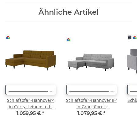
Ähnliche Artikel
WEITERE VARIANTEN
WEITERE VARIANTEN
WE
Schlafsofa >Hannover<
Schlafsofa >Hannover II<
Schl
in Curry, Leinenstoff-
in Grau, Cord -
Optik - 213x82x153cm
213x82x153cm (BxHxT)
20
1.059,95 €
*
1.079,95 €
*
(BxHxT)