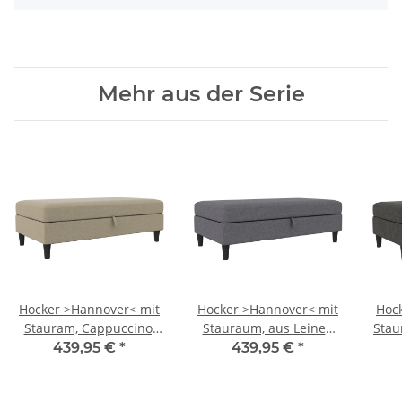
Mehr aus der Serie
Hocker >Hannover< mit
Hocker >Hannover< mit
Hoc
Stauram, Cappuccino,
Stauraum, aus Leinen
Stau
Leinenstoff-Optik c
Grau - 130x43x69
in A
439,95 €
*
439,95 €
*
(BxHxT)