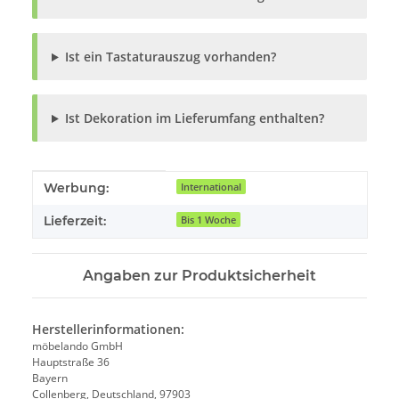
Ist ein Tastaturauszug vorhanden?
Ist Dekoration im Lieferumfang enthalten?
Produkteigenschaft
Wert
Werbung:
International
Lieferzeit:
Bis 1 Woche
Angaben zur Produktsicherheit
Herstellerinformationen:
möbelando GmbH
Hauptstraße 36
Bayern
Collenberg, Deutschland, 97903