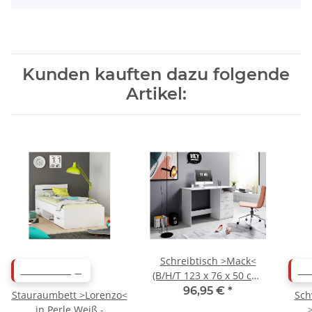
Kunden kauften dazu folgende
Artikel:
Schreibtisch >Mack<
ABVERKAUF
AB
(B/H/T 123 x 76 x 50 cm)
in Weiß - 123x76x50cm
96,95 €
*
Stauraumbett >Lorenzo<
Sch
(BxHxT)
in Perle Weiß -