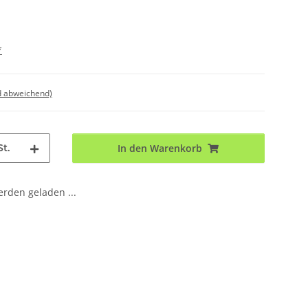
*
d abweichend)
St.
In den Warenkorb
den geladen ...