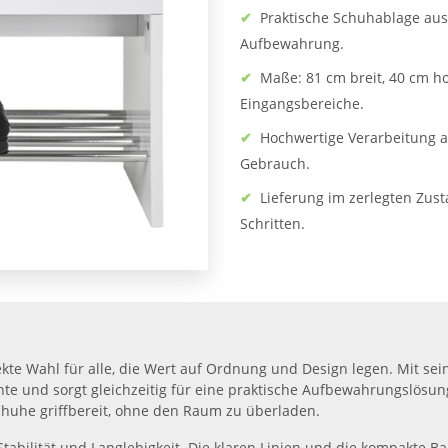
✔
Praktische Schuhablage aus
Aufbewahrung.
✔
Maße: 81 cm breit, 40 cm ho
Eingangsbereiche.
✔
Hochwertige Verarbeitung au
Gebrauch.
✔
Lieferung im zerlegten Zus
Schritten.
fekte Wahl für alle, die Wert auf Ordnung und Design legen. Mit 
 und sorgt gleichzeitig für eine praktische Aufbewahrungslösung.
Schuhe griffbereit, ohne den Raum zu überladen.
tabilität und Langlebigkeit. Die klaren Linien und die kompakte 