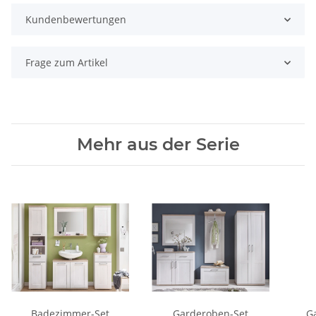
Kundenbewertungen
Frage zum Artikel
Mehr aus der Serie
Badezimmer-Set
Garderoben-Set
G