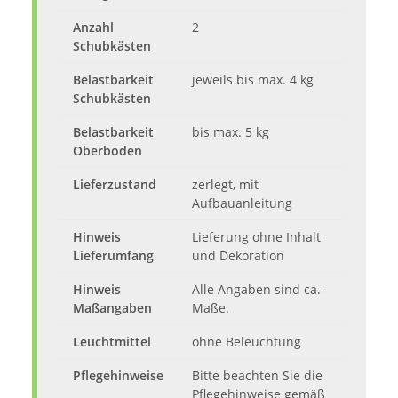
Anzahl
2
Schubkästen
Belastbarkeit
jeweils bis max. 4 kg
Schubkästen
Belastbarkeit
bis max. 5 kg
Oberboden
Lieferzustand
zerlegt, mit
Aufbauanleitung
Hinweis
Lieferung ohne Inhalt
Lieferumfang
und Dekoration
Hinweis
Alle Angaben sind ca.-
Maßangaben
Maße.
Leuchtmittel
ohne Beleuchtung
Pflegehinweise
Bitte beachten Sie die
Pflegehinweise gemäß