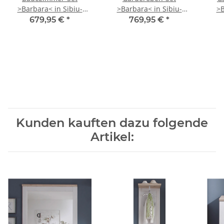
>Barbara< in Sibiu-
>Barbara< in Sibiu-
>B
Lärche - 158x190x33cm
Lärche - 268x201x39cm
Lär
679,95 €
*
769,95 €
*
(BxHxT)
(BxHxT)
Kunden kauften dazu folgende
Artikel: