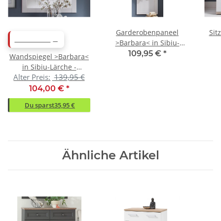
Garderobenpaneel
Sit
ABVERKAUF
>Barbara< in Sibiu-
Lärche - 143x143x30cm
76
109,95 €
*
Wandspiegel >Barbara<
(BxHxT)
in Sibiu-Lärche -
Alter Preis:
139,95 €
96x92x4cm (BxHxT)
104,00 €
*
Du sparst
35,95 €
Ähnliche Artikel