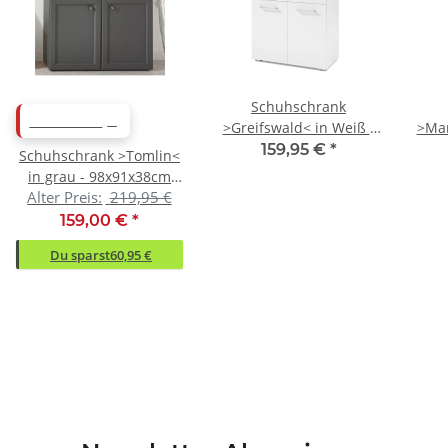
Schuhschrank
ABVERKAUF
>Greifswald< in Weiß -
>Man
78x85x38cm (BxHxT)
Ei
159,95 €
*
Schuhschrank >Tomlin<
in grau - 98x91x38cm
Alter Preis:
219,95 €
(BxHxT)
159,00 €
*
Du sparst
60,95 €