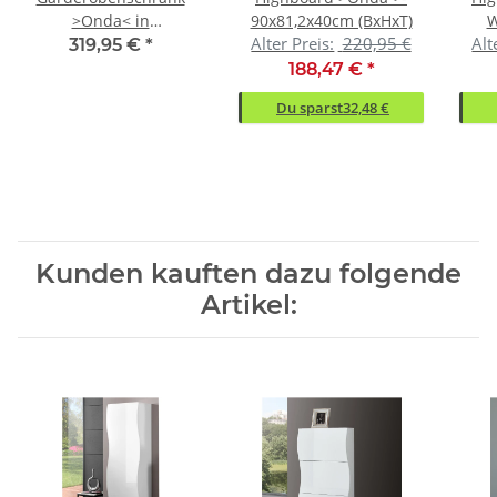
>Onda< in
90x81,2x40cm (BxHxT)
W
Alter Preis:
220,95 €
Alt
Weiß/Hochglanz -
90x
319,95 €
*
63x185x40cm (BxHxT)
188,47 €
*
Du sparst
32,48 €
Kunden kauften dazu folgende
Artikel: