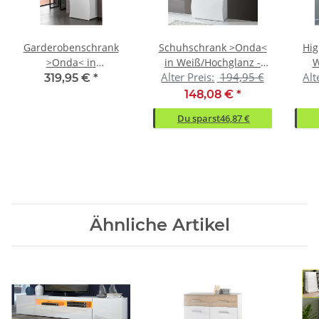
Garderobenschrank
Schuhschrank >Onda<
Hig
>Onda< in
in Weiß/Hochglanz -
W
Alter Preis:
194,95 €
Alt
Weiß/Hochglanz -
71x122x27cm (BxHxT)
90x
319,95 €
*
63x185x40cm (BxHxT)
148,08 €
*
Du sparst
46,87 €
Ähnliche Artikel