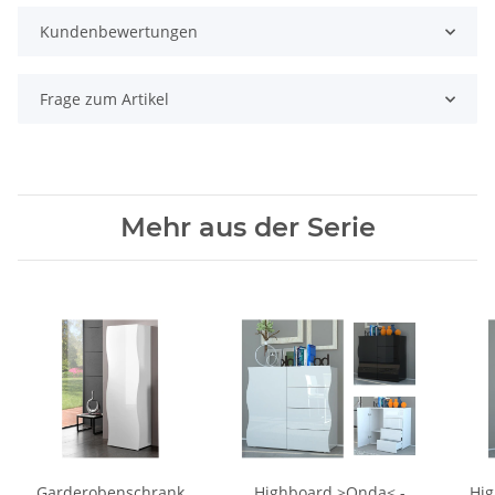
Kundenbewertungen
Frage zum Artikel
Mehr aus der Serie
Garderobenschrank
Highboard >Onda< -
Hig