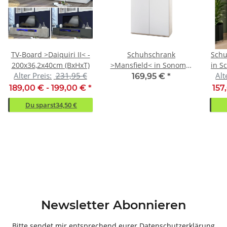
TV-Board >Daiquiri II< -
Schuhschrank
Schu
200x36,2x40cm (BxHxT)
>Mansfield< in Sonoma-
in S
Alter Preis:
231,95 €
Alt
Eiche - 90x120x36cm
od
169,95 €
*
(BxHxT)
189,00 € -
199,00 €
*
157
Du sparst
34,50 €
Newsletter Abonnieren
Bitte sendet mir entsprechend eurer
Datenschutzerklärung