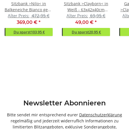
Sitzbank >Nilo< in
Sitzbank >Clayborn< in
Ga
Balkeneiche Bianco geölt
Weiß - 63x42x40cm
>Cla
Alter Preis:
472,95 €
Alter Preis:
69,95 €
Alt
aus Metall - 90x44x38cm
(BxHxT)
Met
(BxHxT)
369,00 €
*
49,00 €
*
Du sparst
103,95 €
Du sparst
20,95 €
Newsletter Abonnieren
Bitte sendet mir entsprechend eurer
Datenschutzerklärung
regelmäßig und jederzeit widerruflich Informationen zu
limitierten Blitzangeboten, exklusive Sonderangebote,