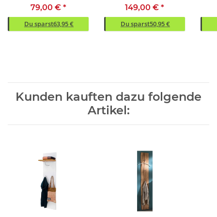
Metall - 40x149x25cm
Nachbildung aus Metall
79,00 €
*
149,00 €
*
(BxHxT)
Du sparst
63,95 €
Du sparst
50,95 €
Kunden kauften dazu folgende
Artikel: