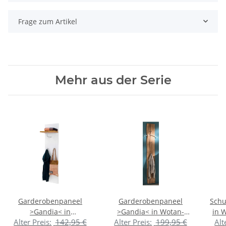
Frage zum Artikel
Mehr aus der Serie
Garderobenpaneel
Garderobenpaneel
Schu
>Gandia< in
>Gandia< in Wotan-
in 
Alter Preis:
142,95 €
Alter Preis:
199,95 €
Alt
Weiß/Hochglanz aus
Eiche tiefgezogen
Met