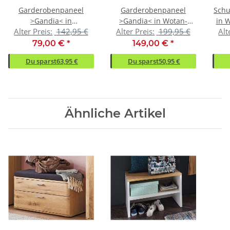
Garderobenpaneel
Garderobenpaneel
Schu
>Gandia< in
>Gandia< in Wotan-
in 
Alter Preis:
142,95 €
Alter Preis:
199,95 €
Alt
Weiß/Hochglanz aus
Eiche tiefgezogen
Met
Metall - 40x149x25cm
Nachbildung aus Metall
79,00 €
*
149,00 €
*
(BxHxT)
Du sparst
63,95 €
Du sparst
50,95 €
Ähnliche Artikel