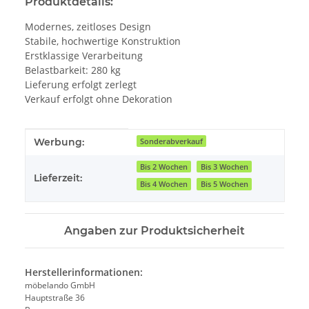
Produktdetails:
Modernes, zeitloses Design
Stabile, hochwertige Konstruktion
Erstklassige Verarbeitung
Belastbarkeit: 280 kg
Lieferung erfolgt zerlegt
Verkauf erfolgt ohne Dekoration
Produkteigenschaft
Wert
Werbung:
Sonderabverkauf
Bis 2 Wochen
Bis 3 Wochen
Lieferzeit:
Bis 4 Wochen
Bis 5 Wochen
Angaben zur Produktsicherheit
Herstellerinformationen:
möbelando GmbH
Hauptstraße 36