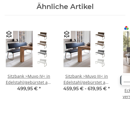
Ähnliche Artikel
Sitzbank >Muvo IV< in
Sitzbank >Muvo III< in
WE
Edelstahl/gebürstet aus
Edelstahl/gebürstet aus
Rindsleder -
Rindsleder -
499,95 €
*
459,95 € -
619,95 €
*
Ec
175x86x59cm (BxHxT)
155x86x59cm (BxHxT)
ver
20