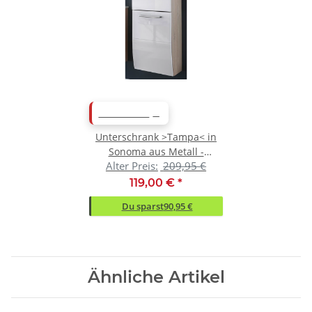
ABVERKAUF
Unterschrank >Tampa< in
Sonoma aus Metall -
Alter Preis:
209,95 €
39x88x31cm (BxHxT)
119,00 €
*
Du sparst
90,95 €
Ähnliche Artikel