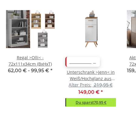
Regal >Olli< -
Akt
ABVERKAUF
72x111x34cm (BxHxT)
72
62,00 € -
99,95 €
*
159
Unterschrank >Jenn< in
Weiß/Hochglanz aus
Alter Preis:
219,95 €
Glas - 35,5x89,5x33cm
(BxHxT)
149,00 €
*
Du sparst
70,95 €