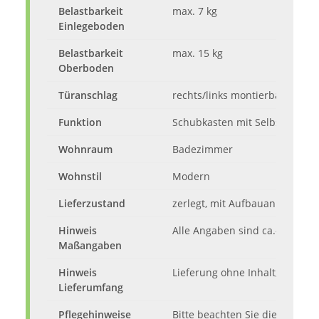
Belastbarkeit
max. 7 kg
Einlegeboden
Belastbarkeit
max. 15 kg
Oberboden
Türanschlag
rechts/links montierbar
Funktion
Schubkasten mit Selbsteinzug
Wohnraum
Badezimmer
Wohnstil
Modern
Lieferzustand
zerlegt, mit Aufbauanleitung
Hinweis
Alle Angaben sind ca.-Maße.
Maßangaben
Hinweis
Lieferung ohne Inhalt, Dekora
Lieferumfang
Pflegehinweise
Bitte beachten Sie die Pflege