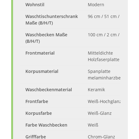
Wohnstil
Modern
Waschtischunterschrank
96 cm / 51 cm / 44 cm
Maße (B/H/T)
Waschbecken Maße
100 cm / 2 cm / 45 cm
(B/H/T)
Frontmaterial
Mitteldichte
Holzfaserplatte (MDF)
Korpusmaterial
Spanplatte
melaminharzbeschichte
Waschbeckenmaterial
Keramik
Frontfarbe
Weiß-Hochglanz
Korpusfarbe
Weiß-Glanz
Farbe Waschbecken
Weiß
Grifffarbe
Chrom-Glanz