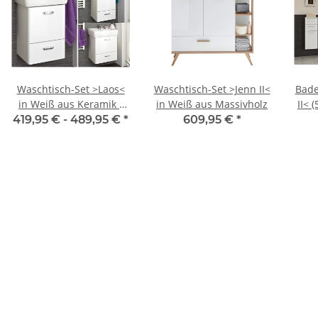
Waschtisch-Set >Laos<
Waschtisch-Set >Jenn II<
Bade
in Weiß aus Keramik -
in Weiß aus Massivholz
II< 
12cm (H)
419,95 € -
489,95 €
*
609,95 €
*