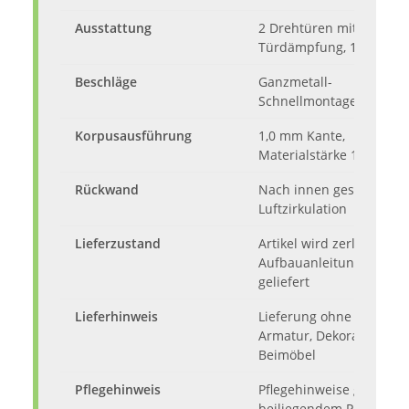
Ausstattung
2 Drehtüren mit
Türdämpfung, 1 Auszug
Beschläge
Ganzmetall-
Schnellmontagescharnie
Korpusausführung
1,0 mm Kante,
Materialstärke 16 mm
Rückwand
Nach innen gesetzt für
Luftzirkulation
Lieferzustand
Artikel wird zerlegt mit
Aufbauanleitung
geliefert
Lieferhinweis
Lieferung ohne Inhalt,
Armatur, Dekoration un
Beimöbel
Pflegehinweis
Pflegehinweise gemäß
beiliegendem Produkt-