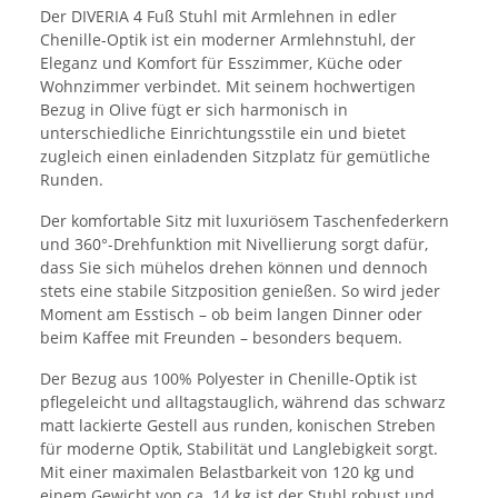
Der DIVERIA 4 Fuß Stuhl mit Armlehnen in edler
Chenille-Optik ist ein moderner Armlehnstuhl, der
Eleganz und Komfort für Esszimmer, Küche oder
Wohnzimmer verbindet. Mit seinem hochwertigen
Bezug in Olive fügt er sich harmonisch in
unterschiedliche Einrichtungsstile ein und bietet
zugleich einen einladenden Sitzplatz für gemütliche
Runden.
Der komfortable Sitz mit luxuriösem Taschenfederkern
und 360°-Drehfunktion mit Nivellierung sorgt dafür,
dass Sie sich mühelos drehen können und dennoch
stets eine stabile Sitzposition genießen. So wird jeder
Moment am Esstisch – ob beim langen Dinner oder
beim Kaffee mit Freunden – besonders bequem.
Der Bezug aus 100% Polyester in Chenille-Optik ist
pflegeleicht und alltagstauglich, während das schwarz
matt lackierte Gestell aus runden, konischen Streben
für moderne Optik, Stabilität und Langlebigkeit sorgt.
Mit einer maximalen Belastbarkeit von 120 kg und
einem Gewicht von ca. 14 kg ist der Stuhl robust und