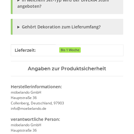
angeboten?
Gehört Dekoration zum Lieferumfang?
Produkteigenschaft
Wert
Lieferzeit:
Bis 1 Woche
Angaben zur Produktsicherheit
Herstellerinformationen:
möbelando GmbH
Hauptstraße 36
Collenberg, Deutschland, 97903
info@moebelando.de
verantwortliche Person:
möbelando GmbH
Hauptstraße 36