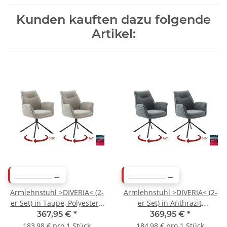
Kunden kauften dazu folgende
Artikel:
ABVERKAUF
ABVERKAUF
Armlehnstuhl >DIVERIA< (2-
Armlehnstuhl >DIVERIA< (2-
er Set) in Taupe, Polyester -
er Set) in Anthrazit,
64x90x66cm (BxHxT)
Polyester - 64x90x66cm
367,95 €
*
369,95 €
*
(BxHxT)
183,98 € pro 1 Stück
184,98 € pro 1 Stück