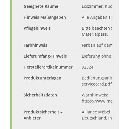
Geeignete Räume
Esszimmer, Küche, Wo
Hinweis Maßangaben
Alle Angaben sind ca.-M
Pflegehinweis
Bitte beachten Sie die 
Materialpass.
Farbhinweis
Farben auf dem Monitor
Lieferumfang-Hinweis
Lieferung ohne Inhalt u
Herstellerartikelnummer
92324
Produktunterlagen
Bedienungsanleitung: h
servicecard.pdf
Sicherheitsdaten
Warnhinweis:
https://www.moebelando
Produktsicherheit –
Alliance Möbel Marketin
Anbieter
Deutschland, info@allia