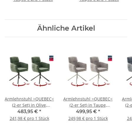
Ähnliche Artikel
Armlehnstuhl >QUEBEC<
Armlehnstuhl >QUEBEC<
Arml
(2-er Set) in Olive,
(2-er Set) in Taupe,
(2-
Polyester - 60x92x64cm
Polyester - 60x92x64cm
Poly
483,95 €
*
499,95 €
*
(BxHxT)
(BxHxT)
241,98 € pro 1 Stück
249,98 € pro 1 Stück
24