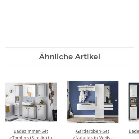
Ähnliche Artikel
Badezimmer-Set
Garderoben-Set
Bade
>Tomlin< (5-teilig) in
>Natalie< in Weiß -