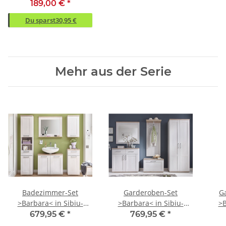
(BxHxT)
189,00 €
*
Du sparst
30,95 €
Mehr aus der Serie
Badezimmer-Set
Garderoben-Set
G
>Barbara< in Sibiu-
>Barbara< in Sibiu-
>B
Lärche - 158x190x33cm
Lärche - 268x201x39cm
Lär
679,95 €
*
769,95 €
*
(BxHxT)
(BxHxT)