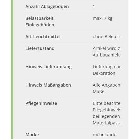
Anzahl Ablageböden
1
Belastbarkeit
max. 7 kg
Einlegeböden
Art Leuchtmittel
ohne Beleuchtung
Lieferzustand
Artikel wird zerlegt mi
Aufbauanleitung gelie
Hinweis Lieferumfang
Lieferung ohne Inhalt
Dekoration
Hinweis Maßangaben
Alle Angaben sind ca.
Maße.
Pflegehinweise
Bitte beachten Sie die
Pflegehinweise gemä
beiliegenden Produkt
Materialpass.
Marke
möbelando