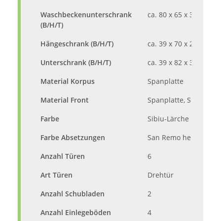
Waschbeckenunterschrank
ca. 80 x 65 x 33 cm
(B/H/T)
Hängeschrank (B/H/T)
ca. 39 x 70 x 24 cm
Unterschrank (B/H/T)
ca. 39 x 82 x 33 cm
Material Korpus
Spanplatte
Material Front
Spanplatte, Spiegelgl
Farbe
Sibiu-Lärche
Farbe Absetzungen
San Remo hell
Anzahl Türen
6
Art Türen
Drehtür
Anzahl Schubladen
2
Anzahl Einlegeböden
4