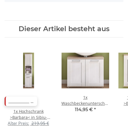
Dieser Artikel besteht aus
1x
ABVERKAUF
Waschbeckenunterschrank
>B
>Barbara< in Sibiu-
Lä
114,95 €
*
1x
Hochschrank
Lärche - 80x65x33cm
>Barbara< in Sibiu-
(BxHxT)
Alter Preis:
219,95 €
Lärche - 39x190x33cm