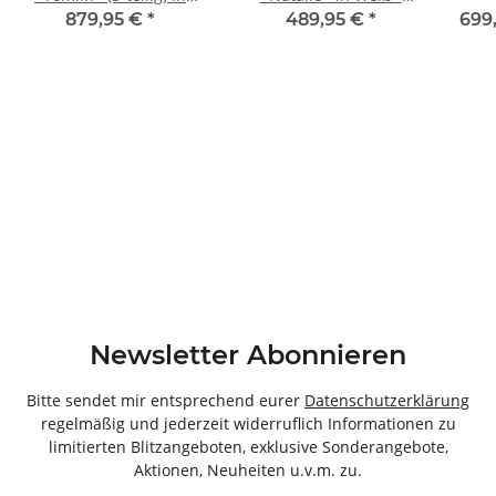
Weiß - 205x191x47cm
209x197x35cm (BxHxT)
176
879,95 €
*
489,95 €
*
699
(BxHxT)
Newsletter Abonnieren
Bitte sendet mir entsprechend eurer
Datenschutzerklärung
regelmäßig und jederzeit widerruflich Informationen zu
limitierten Blitzangeboten, exklusive Sonderangebote,
Aktionen, Neuheiten u.v.m. zu.