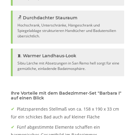
🪑 Durchdachter Stauraum
Hochschrank, Unterschränke, Hängeschrank und
Spiegelablage strukturieren Handtücher und Badutensilien
übersichtlich.
🧵 Warmer Landhaus-Look
Sibiu Lärche mit Absetzungen in San Remo hell sorgt für eine
gemütliche, einladende Badatmosphäre.
Ihre Vorteile mit dem Badezimmer-Set "Barbara I"
auf einen Blick
✔
Platzsparendes Stellmaß von ca. 158 x 190 x 33 cm
für ein schickes Bad auch auf kleiner Fläche
✔
Fünf abgestimmte Elemente schaffen ein
harmonisches Gesamtbild im Badezimmer