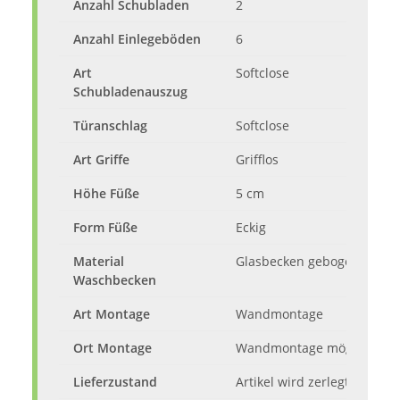
Anzahl Schubladen
2
Anzahl Einlegeböden
6
Art
Softclose
Schubladenauszug
Türanschlag
Softclose
Art Griffe
Grifflos
Höhe Füße
5 cm
Form Füße
Eckig
Material
Glasbecken gebogen
Waschbecken
Art Montage
Wandmontage
Ort Montage
Wandmontage möglich
Lieferzustand
Artikel wird zerlegt mit Au