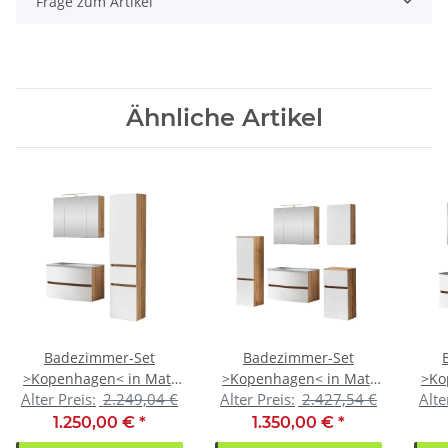
Frage zum Artikel
Ähnliche Artikel
Badezimmer-Set
Badezimmer-Set
>Kopenhagen< in Matt
>Kopenhagen< in Matt
>Ko
Alter Preis:
2.249,04 €
Alter Preis:
2.427,54 €
Alte
Weiß - 80x200x49cm
Weiß - 80x200x49cm
We
(BxHxT)
(BxHxT)
1.250,00 €
*
1.350,00 €
*