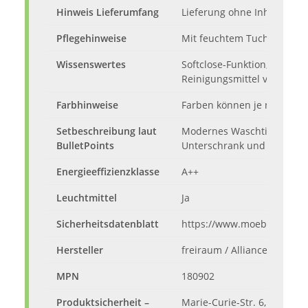
Hinweis Lieferumfang
Lieferung ohne Inhalt und 
Pflegehinweise
Mit feuchtem Tuch abwisch
Wissenswertes
Softclose-Funktion; Oberflä
Reinigungsmittel verwende
Farbhinweise
Farben können je nach Mon
Setbeschreibung laut
Modernes Waschtisch-Set m
BulletPoints
Unterschrank und Midischr
Energieeffizienzklasse
A++
Leuchtmittel
Ja
Sicherheitsdatenblatt
https://www.moebelando.d
Hersteller
freiraum / Alliance Möbel
MPN
180902
Produktsicherheit –
Marie-Curie-Str. 6, 53359 