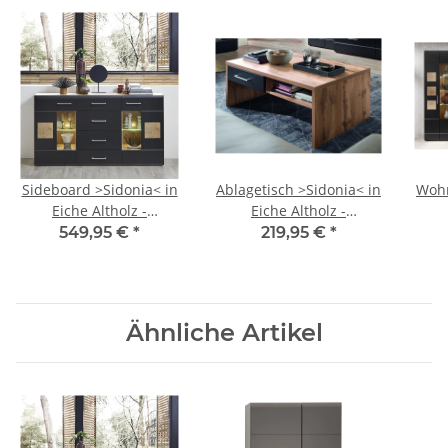
Sideboard >Sidonia< in
Ablagetisch >Sidonia< in
Wohn
Eiche Altholz -
Eiche Altholz -
170x94x40cm (BxHxT)
110x40x64cm (BxHxT)
330
549,95 €
*
219,95 €
*
Ähnliche Artikel