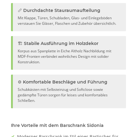
📏 Durchdachte Stauraumaufteilung
Mit Klappe, Türen, Schubladen, Glas- und Einlegeböden
verstauen Sie Gläser, Flaschen und Zubehör übersichtlich.
🏗️ Stabile Ausführung im Holzdekor
Korpus aus Spanplatte in Eiche Altholz Nachbildung mit
MDF-Fronten verbindet wohnliches Design mit solider
Konstruktion.
⚙️ Komfortable Beschläge und Führung
Schubkästen mit Selbsteinzug und Softclose sowie
gedämpfte Türen sorgen für leises und komfortables
Schließen.
Ihre Vorteile mit dem Barschrank Sidonia
✔
Moderner Barschrank im Stil eines Bartisches für