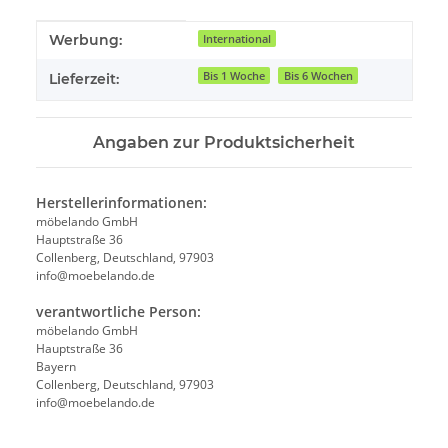
Produkteigenschaft
Wert
Werbung:
International
Bis 1 Woche
Bis 6 Wochen
Lieferzeit:
Angaben zur Produktsicherheit
Herstellerinformationen:
möbelando GmbH
Hauptstraße 36
Collenberg, Deutschland, 97903
info@moebelando.de
verantwortliche Person:
möbelando GmbH
Hauptstraße 36
Bayern
Collenberg, Deutschland, 97903
info@moebelando.de