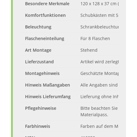
Besondere Merkmale
120 x 128 x 37 cm (B/H/T)
Komfortfunktionen
Schubkästen mit Selbstein
Beleuchtung
Schrankbeleuchtung, Leuch
Flascheneinteilung
Für 8 Flaschen
Art Montage
Stehend
Lieferzustand
Artikel wird zerlegt mit Auf
Montagehinweis
Geschätzte Montagezeit: 1
Hinweis Maßangaben
Alle Angaben sind ca.-Maße
Hinweis Lieferumfang
Lieferung ohne Inhalt und 
Pflegehinweise
Bitte beachten Sie die Pfl
Materialpass.
Farbhinweis
Farben auf dem Monitor kö