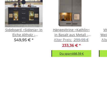
Sideboard >Sidonia< in
Hängevitrine >Kathlin<
Vi
Eiche Altholz -
in Basalt aus Metall -
Wei
Alter Preis:
299,95 €
Alt
170x94x40cm (BxHxT)
80x136x37cm (BxHxT)
80
549,95 €
*
233,36 €
*
Du sparst
66,59 €