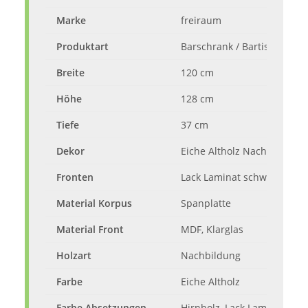
Marke
freiraum
Produktart
Barschrank / Bartisch
Breite
120 cm
Höhe
128 cm
Tiefe
37 cm
Dekor
Eiche Altholz Nachbildung
Fronten
Lack Laminat schwarz supe
Material Korpus
Spanplatte
Material Front
MDF, Klarglas
Holzart
Nachbildung
Farbe
Eiche Altholz
Farbe Absetzungen
Hirnholz, Lack Laminat sch