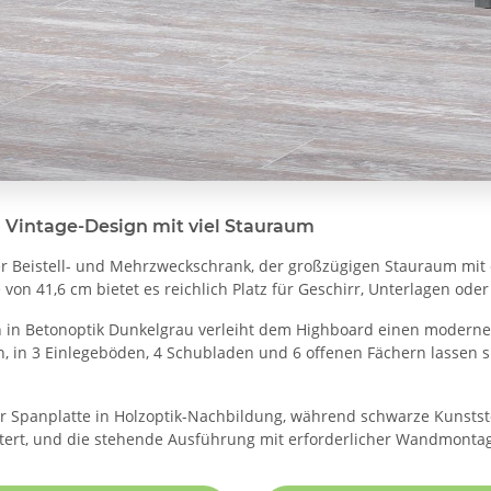
m Vintage-Design mit viel Stauraum
iger Beistell- und Mehrzweckschrank, der großzügigen Stauraum mit
von 41,6 cm bietet es reichlich Platz für Geschirr, Unterlagen ode
n Betonoptik Dunkelgrau verleiht dem Highboard einen modernen 
en, in 3 Einlegeböden, 4 Schubladen und 6 offenen Fächern lassen s
r Spanplatte in Holzoptik-Nachbildung, während schwarze Kunstst
tert, und die stehende Ausführung mit erforderlicher Wandmontage s