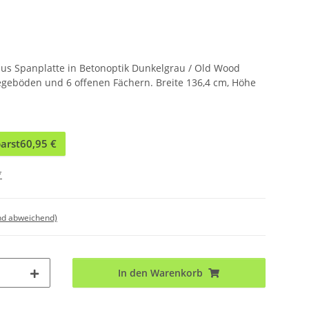
us Spanplatte in Betonoptik Dunkelgrau / Old Wood
legeböden und 6 offenen Fächern. Breite 136,4 cm, Höhe
arst
60,95 €
*
nd abweichend)
In den Warenkorb