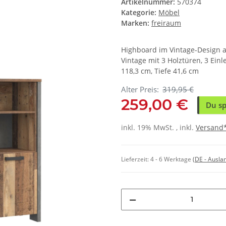
Artikelnummer:
570374
Kategorie:
Möbel
Marken:
freiraum
Highboard im Vintage-Design a
Vintage mit 3 Holztüren, 3 Ein
118,3 cm, Tiefe 41,6 cm
Alter Preis:
319,95 €
259,00 €
Du sp
inkl. 19% MwSt. , inkl.
Versand
Lieferzeit:
4 - 6 Werktage
(DE - Ausla
Loading...