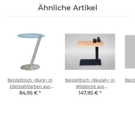
Ähnliche Artikel
Beistelltisch >Burk< in
Beistelltisch >Beulah< in
Beist
Edelstahlfarben aus
Wildeiche aus
Glas - 40x48x30cm
Massivholz, Metall -
Ma
84,95 €
*
147,95 €
*
(BxHxT)
55x50x40cm (BxHxT)
45