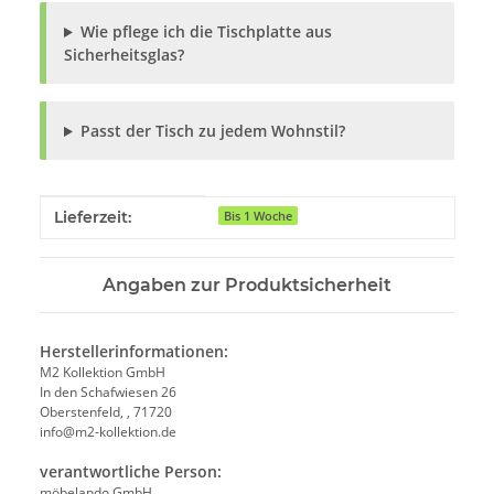
Wie pflege ich die Tischplatte aus
Sicherheitsglas?
Passt der Tisch zu jedem Wohnstil?
Produkteigenschaft
Wert
Lieferzeit:
Bis 1 Woche
Angaben zur Produktsicherheit
Herstellerinformationen:
M2 Kollektion GmbH
In den Schafwiesen 26
Oberstenfeld, , 71720
info@m2-kollektion.de
verantwortliche Person:
möbelando GmbH