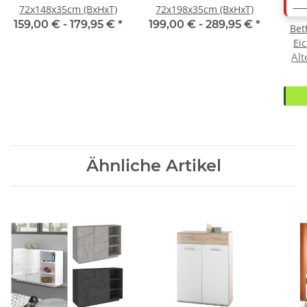
AB
72x148x35cm (BxHxT)
72x198x35cm (BxHxT)
159,00 € -
179,95 €
*
199,00 € -
289,95 €
*
Bet
Ei
Alt
Ähnliche Artikel