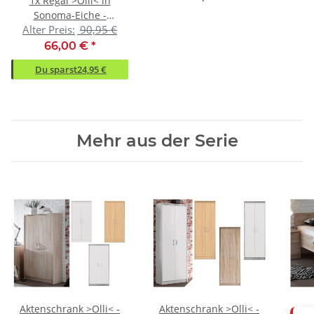
1x
Regal >Olli< in
Sonoma-Eiche -
Alter Preis:
90,95 €
72x111x34cm (BxHxT)
66,00 €
*
Du sparst
24,95 €
Mehr aus der Serie
Aktenschrank >Olli< -
Aktenschrank >Olli< -