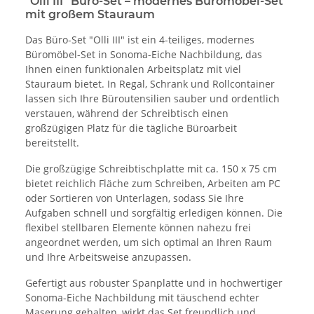
"Olli III" Büro-Set – modernes Büromöbel-Set
mit großem Stauraum
Das Büro-Set "Olli III" ist ein 4-teiliges, modernes
Büromöbel-Set in Sonoma-Eiche Nachbildung, das
Ihnen einen funktionalen Arbeitsplatz mit viel
Stauraum bietet. In Regal, Schrank und Rollcontainer
lassen sich Ihre Büroutensilien sauber und ordentlich
verstauen, während der Schreibtisch einen
großzügigen Platz für die tägliche Büroarbeit
bereitstellt.
Die großzügige Schreibtischplatte mit ca. 150 x 75 cm
bietet reichlich Fläche zum Schreiben, Arbeiten am PC
oder Sortieren von Unterlagen, sodass Sie Ihre
Aufgaben schnell und sorgfältig erledigen können. Die
flexibel stellbaren Elemente können nahezu frei
angeordnet werden, um sich optimal an Ihren Raum
und Ihre Arbeitsweise anzupassen.
Gefertigt aus robuster Spanplatte und in hochwertiger
Sonoma-Eiche Nachbildung mit täuschend echter
Maserung gehalten, wirkt das Set freundlich und