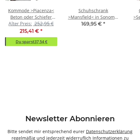
Kommode >Piacenza<
Schuhschrank
Beton oder Schiefer
>Mansfield< in Sonoma-
>S
Alter Preis:
252,95 €
oder Weiß-Hochglanz
Eiche - 90x120x36cm
Eic
169,95 €
*
(BxHxT)
215,41 €
*
Du sparst
37,54 €
Newsletter Abonnieren
Bitte sendet mir entsprechend eurer
Datenschutzerklärung
regelmäßig und jederzeit widerruflich Informationen zu