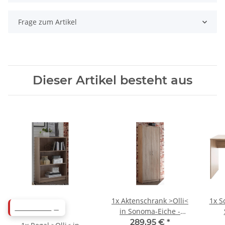
Frage zum Artikel
Dieser Artikel besteht aus
1x
Aktenschrank >Olli<
1x
S
ABVERKAUF
in Sonoma-Eiche -
72x198x35cm (BxHxT)
15
289,95 €
*