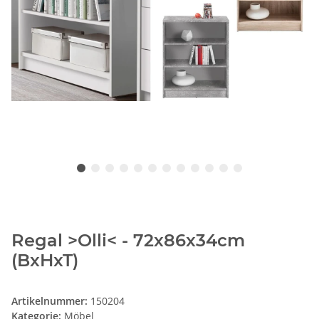
Regal >Olli< - 72x86x34cm
(BxHxT)
Artikelnummer:
150204
Kategorie:
Möbel