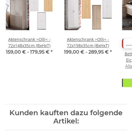
Aktenschrank >Olli< -
Aktenschrank >Olli< -
AB
72x148x35cm (BxHxT)
72x198x35cm (BxHxT)
159,00 € -
179,95 €
*
199,00 € -
289,95 €
*
Bet
Ei
Alt
Kunden kauften dazu folgende
Artikel: