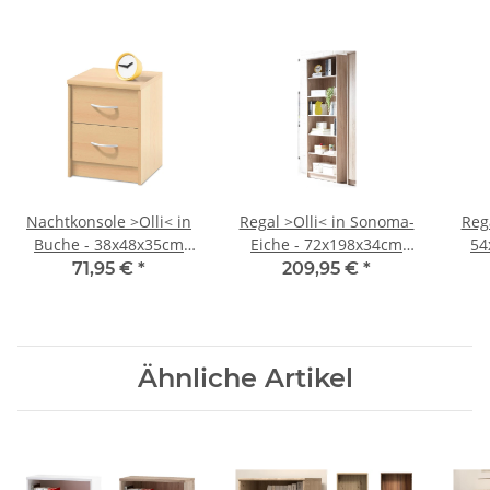
Nachtkonsole >Olli< in
Regal >Olli< in Sonoma-
Rega
Buche - 38x48x35cm
Eiche - 72x198x34cm
54
(BxHxT)
(BxHxT)
71,95 €
*
209,95 €
*
Ähnliche Artikel