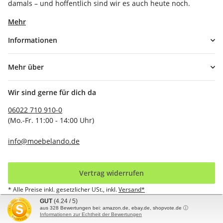
damals – und hoffentlich sind wir es auch heute noch.
Mehr
Informationen
Mehr über
Wir sind gerne für dich da
06022 710 910-0
(Mo.-Fr. 11:00 - 14:00 Uhr)
info@moebelando.de
Vertrag widerrufen
* Alle Preise inkl. gesetzlicher USt., inkl.
Versand*
GUT
(4.24 / 5)
aus
328
Bewertungen bei: amazon.de, ebay.de, shopvote.de ⓘ
© möbelando GmbH
Informationen zur Echtheit der Bewertungen