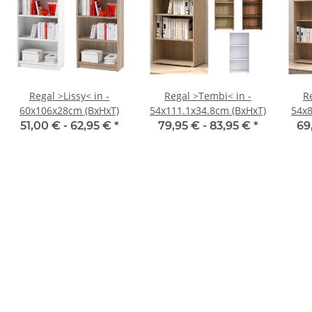
Regal >Lissy< in -
Regal >Tembi< in -
R
60x106x28cm (BxHxT)
54x111.1x34.8cm (BxHxT)
54x8
51,00 € -
62,95 €
*
79,95 € -
83,95 €
*
69