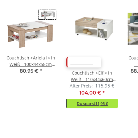
Couchtisch >Ariela I< in
Couc
ABVERKAUF
Weiß - 100x44x58cm
-
(BxHxT)
80,95 €
*
88
Couchtisch >Elfi< in
Weiß - 110x44x60cm
Alter Preis:
115,95 €
(BxHxT)
104,00 €
*
Du sparst
11,95 €