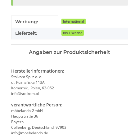
Produkteigenschaft
Wert
Werbung:
International
Lieferzeit:
Bis 1 Woche
Angaben zur Produktsicherheit
Herstellerinformationen:
Stolkom Sp. z o. o.
ul. Poznańska 113A
Komorniki, Polen, 62-052
info@stolkom.pl
verantwortliche Person:
möbelando GmbH
Hauptstraße 36
Bayern
Collenberg, Deutschland, 97903
info@moebelando.de