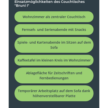
Einsatzmöglichkeiten des Couchtisches
"Bruni I"
Wohnzimmer als zentraler Couchtisch
Fernseh- und Serienabende mit Snacks
Spiele- und Kartenabende im Sitzen auf dem
Sofa
Kaffeetafel im kleinen Kreis im Wohnzimmer
Ablagefläche für Zeitschriften und
Fernbedienungen
Temporärer Arbeitsplatz auf dem Sofa dank
höhenverstellbarer Platte