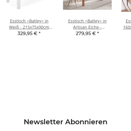
Esstisch >Batley< in
Esstisch >Batley< in
Es
Weiß - 215x75x90cm
Artisan Eiche -
160
(BxHxT)
160x75x90cm (BxHxT)
329,95 €
*
279,95 €
*
Newsletter Abonnieren