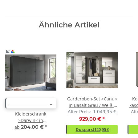
Ähnliche Artikel
Garderoben-Set >Canu<
Ko
WEITERE VARIANTEN
in Basalt Grau / Weiß -
kas
Alter Preis:
1.049,95 €
Alt
255x190x37cm (BxHxT)
Kleiderschrank
929,00 €
*
>Darwin< in
verschiedenen Farben
ab
204,00 €
*
Du sparst
120,95 €
und Größen