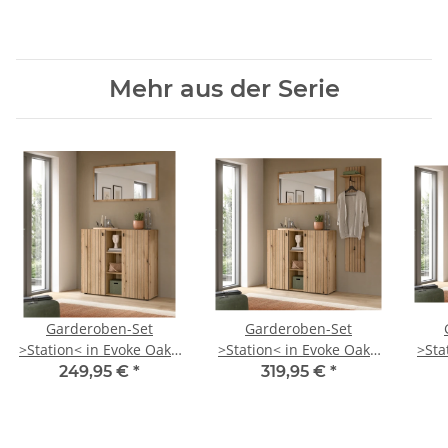
Mehr aus der Serie
Garderoben-Set
Garderoben-Set
>Station< in Evoke Oak -
>Station< in Evoke Oak -
>Sta
106x192x37cm (BxHxT)
157x192x37cm (BxHxT)
191
249,95 €
*
319,95 €
*