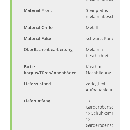
Material Front
Spanplatte,
melaminbeschichtet
Material Griffe
Metall
Material Füße
schwarz, Rundfuß
Oberflächenbearbeitung
Melamin
beschichtet
Farbe
Kaschmir
Korpus/Türen/Innenböden
Nachbildung
Lieferzustand
zerlegt mit
Aufbauanleitung
Lieferumfang
1x
Garderobenschrank,
1x Schuhkommode,
1x
Garderobenspiegel