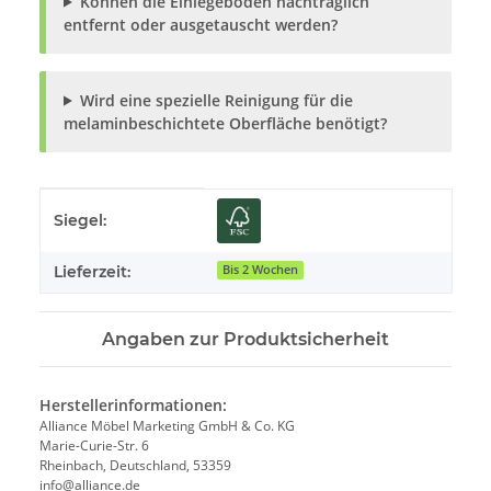
Können die Einlegeböden nachträglich
entfernt oder ausgetauscht werden?
Wird eine spezielle Reinigung für die
melaminbeschichtete Oberfläche benötigt?
Produkteigenschaft
Wert
Siegel:
Lieferzeit:
Bis 2 Wochen
Angaben zur Produktsicherheit
Herstellerinformationen:
Alliance Möbel Marketing GmbH & Co. KG
Marie-Curie-Str. 6
Rheinbach, Deutschland, 53359
info@alliance.de