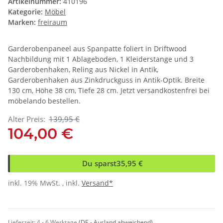
Artikelnummer:
410196
Kategorie:
Möbel
Marken:
freiraum
Garderobenpaneel aus Spanpatte foliert in Driftwood
Nachbildung mit 1 Ablageboden, 1 Kleiderstange und 3
Garderobenhaken, Reling aus Nickel in Antik,
Garderobenhaken aus Zinkdruckguss in Antik-Optik. Breite
130 cm, Höhe 38 cm, Tiefe 28 cm. Jetzt versandkostenfrei bei
möbelando bestellen.
Alter Preis:
139,95 €
104,00 €
Du sparst
35,95 €
inkl. 19% MwSt. , inkl.
Versand*
Lieferzeit:
4 - 6 Werktage
(DE - Ausland abweichend)