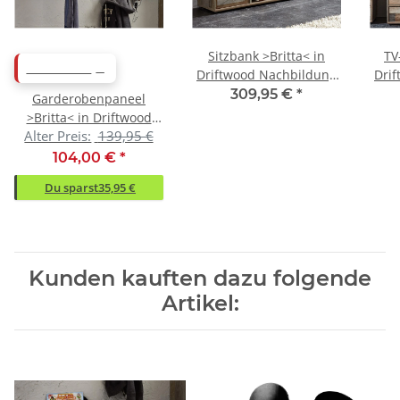
Sitzbank >Britta< in
TV
ABVERKAUF
Driftwood Nachbildung
Dri
aus Kunststoff -
309,95 €
*
Garderobenpaneel
130x47x40cm (BxHxT)
13
>Britta< in Driftwood
Alter Preis:
139,95 €
Nachbildung -
130x38x28cm (BxHxT)
104,00 €
*
Du sparst
35,95 €
Kunden kauften dazu folgende
Artikel: