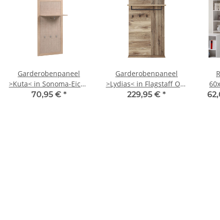
Garderobenpaneel
Garderobenpaneel
R
>Kuta< in Sonoma-Eiche
>Lydias< in Flagstaff Oak
60
- 55x110x30cm (BxHxT)
Umbria - 82x134x30cm
70,95 €
*
229,95 €
*
62,
(BxHxT)