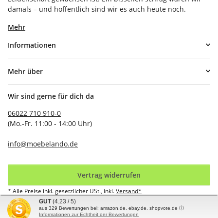
damals – und hoffentlich sind wir es auch heute noch.
Mehr
Informationen
Mehr über
Wir sind gerne für dich da
06022 710 910-0
(Mo.-Fr. 11:00 - 14:00 Uhr)
info@moebelando.de
Vertrag widerrufen
* Alle Preise inkl. gesetzlicher USt., inkl.
Versand*
GUT
(4.23 / 5)
aus
329
Bewertungen bei: amazon.de, ebay.de, shopvote.de ⓘ
© möbelando GmbH
Informationen zur Echtheit der Bewertungen