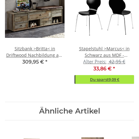
Sitzbank >Britta< in
Stapelstuhl >Marcus< in
Driftwood Nachbildung aus
Schwarz aus MDF -
Alter Preis:
42,95 €
Kunststoff - 130x47x40cm
49x87x53cm (BxHxT)
309,95 €
*
(BxHxT)
33,86 €
*
Du sparst
9,09 €
Ähnliche Artikel