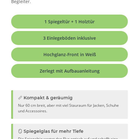
Begleiter.
1 Spiegeltür + 1 Holztür
3 Einlegeböden inklusive
Hochglanz-Front in Weiß
Zerlegt mit Aufbauanleitung
📏 Kompakt & geräumig
Nur 60 cm breit, aber mit viel Stauraum für Jacken, Schuhe
und Accessoires.
🪞 Spiegelglas für mehr Tiefe
Die Spiegeltür wertet den Flur optisch auf und schafft eine