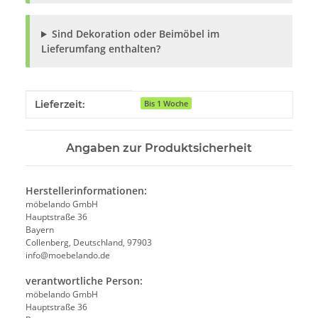
Sind Dekoration oder Beimöbel im
Lieferumfang enthalten?
Produkteigenschaft
Wert
Lieferzeit:
Bis 1 Woche
Angaben zur Produktsicherheit
Herstellerinformationen:
möbelando GmbH
Hauptstraße 36
Bayern
Collenberg, Deutschland, 97903
info@moebelando.de
verantwortliche Person:
möbelando GmbH
Hauptstraße 36