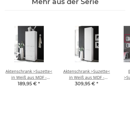
Mehr aus der Serie
Aktenschrank >Suzette<
Aktenschrank >Suzette<
in Weiß aus MDF -
in Weiß aus MDF -
>Su
50x145x35cm (BxHxT)
50x216x35cm (BxHxT)
We
189,95 €
*
309,95 €
*
120