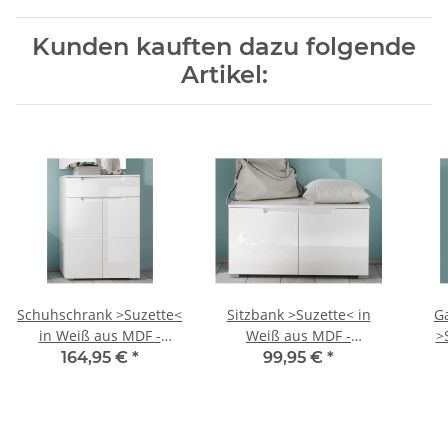
Kunden kauften dazu folgende
Artikel:
Schuhschrank >Suzette<
Sitzbank >Suzette< in
G
in Weiß aus MDF -
Weiß aus MDF -
>
70x101x40cm (BxHxT)
80x43x40cm (BxHxT)
gl
164,95 €
*
99,95 €
*
80