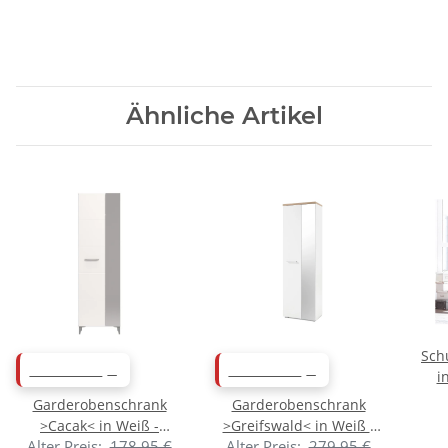
Ähnliche Artikel
Sch
ABVERKAUF
ABVERKAUF
i
90
Garderobenschrank
Garderobenschrank
>Cacak< in Weiß -
>Greifswald< in Weiß -
Alter Preis:
178,95 €
Alter Preis:
279,95 €
60x191,5x33cm (BxHxT)
60x198x38cm (BxHxT)