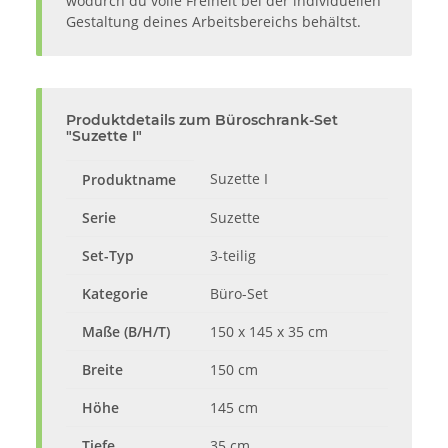
wodurch du volle Freiheit bei der individuellen
Gestaltung deines Arbeitsbereichs behältst.
Produktdetails zum Büroschrank-Set
"Suzette I"
Suzette I
Produktname
Serie
Suzette
Set-Typ
3-teilig
Kategorie
Büro-Set
Maße (B/H/T)
150 x 145 x 35 cm
Breite
150 cm
Höhe
145 cm
Tiefe
35 cm