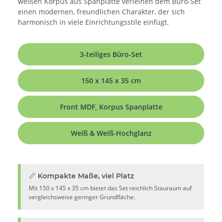
weißen Korpus aus Spanplatte verleihen dem Büro-Set
einen modernen, freundlichen Charakter, der sich
harmonisch in viele Einrichtungsstile einfügt.
3-teiliges Büro-Set
150 x 145 x 35 cm
Front MDF, Korpus Spanplatte
Weiß & Weiß-Hochglanz
📏 Kompakte Maße, viel Platz
Mit 150 x 145 x 35 cm bietet das Set reichlich Stauraum auf
vergleichsweise geringer Grundfläche.