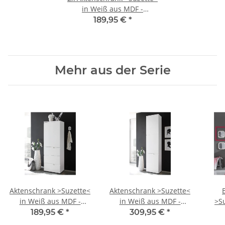
in Weiß aus MDF -
50x145x35cm (BxHxT)
189,95 €
*
Mehr aus der Serie
Aktenschrank >Suzette<
Aktenschrank >Suzette<
in Weiß aus MDF -
in Weiß aus MDF -
>Su
50x145x35cm (BxHxT)
50x216x35cm (BxHxT)
We
189,95 €
*
309,95 €
*
120