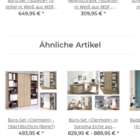
Büro-Set >Suzette< (3-
Aktenschrank >Suzette<
Sch
teilig) in Weiß aus MDF -
in Weiß aus MDF -
i
150x216x35cm (BxHxT)
50x216x35cm (BxHxT)
15
649,95 €
*
309,95 €
*
Ähnliche Artikel
Büro-Set >Clermont< -
Büro-Set >Clermont< in
Bade
184x186x35cm (BxHxT)
Sonoma-Eiche aus
(3-
Metall
Gl
493,95 €
*
829,95 € -
889,95 €
*